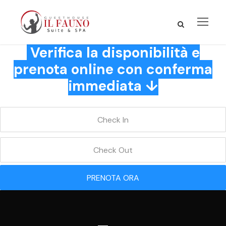
Verifica la disponibilità e
prenota online con conferma
immediata ↓
PRENOTA ORA