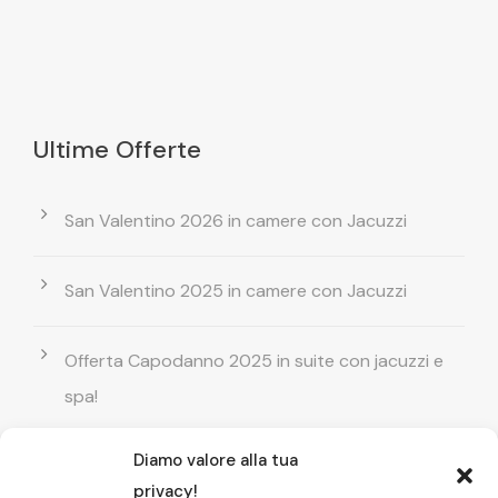
Ultime Offerte
San Valentino 2026 in camere con Jacuzzi
San Valentino 2025 in camere con Jacuzzi
Offerta Capodanno 2025 in suite con jacuzzi e
spa!
Diamo valore alla tua
Offerta Natale in camera con vasca
privacy!