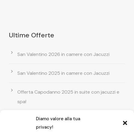
Ultime Offerte
San Valentino 2026 in camere con Jacuzzi
San Valentino 2025 in camere con Jacuzzi
Offerta Capodanno 2025 in suite con jacuzzi e
spa!
Diamo valore alla tua
Offerta Natale in camera con vasca
privacy!
idromassaggio ! Prenota il tuo relax esclusivo