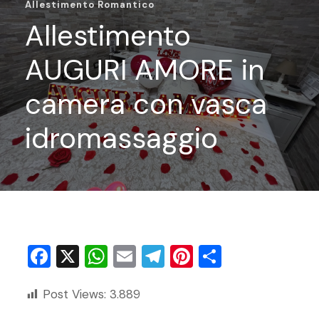
Allestimento Romantico
Allestimento
AUGURI AMORE in
camera con vasca
idromassaggio
F
X
W
E
T
Pi
C
a
h
m
el
nt
o
Post Views:
3.889
c
at
ai
e
er
n