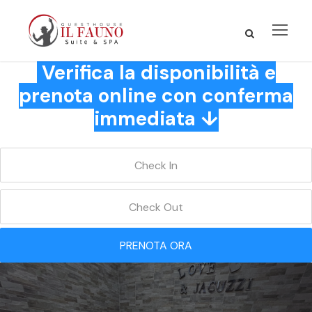
Verifica la disponibilità e
prenota online con conferma
immediata ↓
PRENOTA ORA