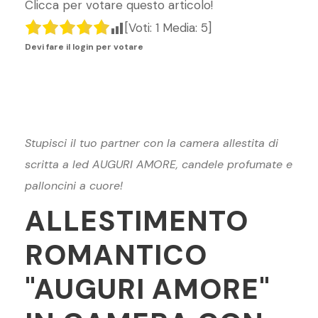
e
s
l
gr
e
di
Clicca per votare questo articolo!
b
A
a
st
vi
[Voti:
1
Media:
5
]
o
p
m
di
Devi fare il login per votare
o
p
k
Stupisci il tuo partner con la camera allestita di
scritta a led AUGURI AMORE, candele profumate e
palloncini a cuore!
ALLESTIMENTO
ROMANTICO
"AUGURI AMORE"