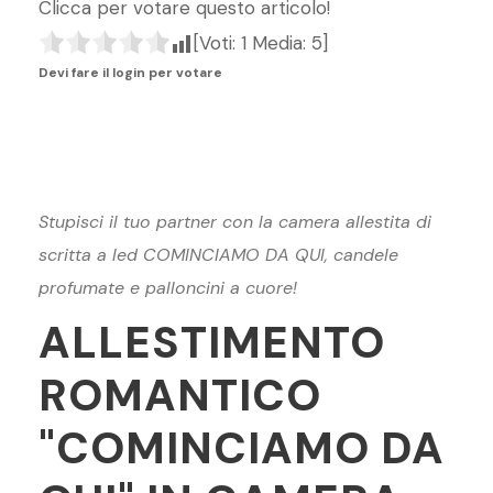
e
s
l
gr
e
di
Clicca per votare questo articolo!
b
A
a
st
vi
[Voti:
1
Media:
5
]
o
p
m
di
Devi fare il login per votare
o
p
k
Stupisci il tuo partner con la camera allestita di
scritta a led COMINCIAMO DA QUI, candele
profumate e palloncini a cuore!
ALLESTIMENTO
ROMANTICO
"COMINCIAMO DA