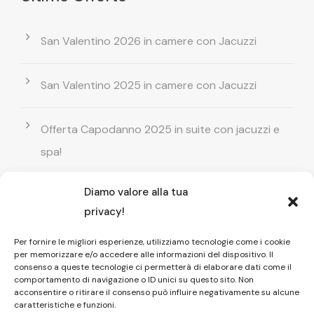
San Valentino 2026 in camere con Jacuzzi
San Valentino 2025 in camere con Jacuzzi
Offerta Capodanno 2025 in suite con jacuzzi e
spa!
Diamo valore alla tua
Offerta Natale in camera con vasca
privacy!
idromassaggio ! Prenota il tuo relax esclusivo
Per fornire le migliori esperienze, utilizziamo tecnologie come i cookie
per memorizzare e/o accedere alle informazioni del dispositivo. Il
Entrata GRATUITA in Piscina esterna! Il tuo relax
consenso a queste tecnologie ci permetterà di elaborare dati come il
comportamento di navigazione o ID unici su questo sito. Non
di coppia
acconsentire o ritirare il consenso può influire negativamente su alcune
caratteristiche e funzioni.