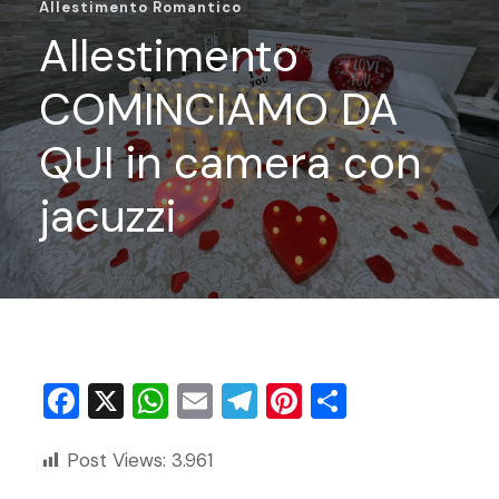
Allestimento Romantico
Allestimento
COMINCIAMO DA
QUI in camera con
jacuzzi
F
X
W
E
T
Pi
C
a
h
m
el
nt
o
Post Views:
3.961
c
at
ai
e
er
n