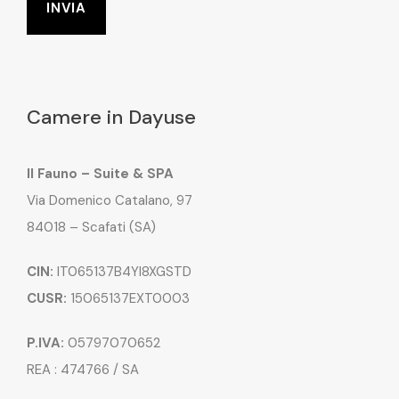
Camere in Dayuse
Il Fauno – Suite & SPA
Via Domenico Catalano, 97
84018 – Scafati (SA)
CIN:
IT065137B4YI8XGSTD
CUSR:
15065137EXT0003
P.IVA:
05797070652
REA : 474766 / SA