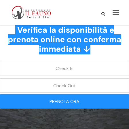
Verifica la disponibilità e
prenota online con conferma
immediata ↓
PRENOTA ORA