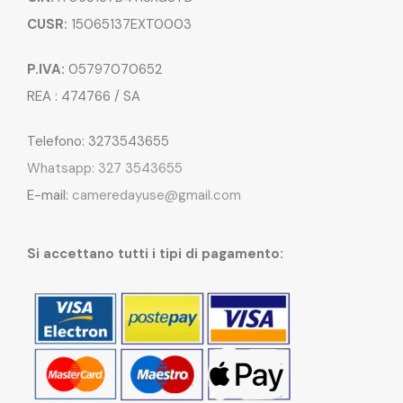
CUSR:
15065137EXT0003
P.IVA:
05797070652
REA : 474766 / SA
Telefono: 3273543655
Whatsapp: 327 3543655
E-mail:
cameredayuse@gmail.com
Si accettano tutti i tipi di pagamento: