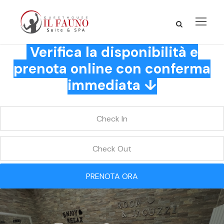
Verifica la disponibilità e
prenota online con conferma
immediata ↓
PRENOTA ORA