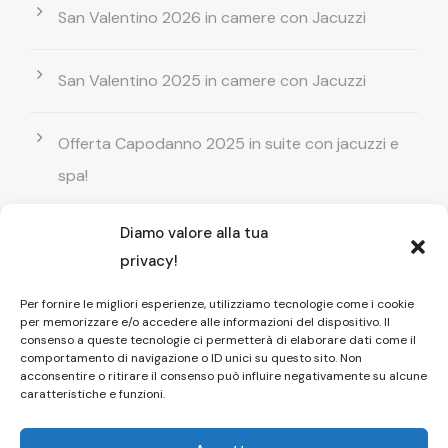
San Valentino 2026 in camere con Jacuzzi
San Valentino 2025 in camere con Jacuzzi
Offerta Capodanno 2025 in suite con jacuzzi e
spa!
Diamo valore alla tua
Offerta Natale in camera con vasca
privacy!
idromassaggio ! Prenota il tuo relax esclusivo
Per fornire le migliori esperienze, utilizziamo tecnologie come i cookie
per memorizzare e/o accedere alle informazioni del dispositivo. Il
Entrata GRATUITA in Piscina esterna! Il tuo relax
consenso a queste tecnologie ci permetterà di elaborare dati come il
comportamento di navigazione o ID unici su questo sito. Non
di coppia
acconsentire o ritirare il consenso può influire negativamente su alcune
caratteristiche e funzioni.