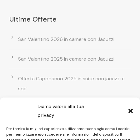
Ultime Offerte
San Valentino 2026 in camere con Jacuzzi
San Valentino 2025 in camere con Jacuzzi
Offerta Capodanno 2025 in suite con jacuzzi e
spa!
Diamo valore alla tua
Offerta Natale in camera con vasca
privacy!
idromassaggio ! Prenota il tuo relax esclusivo
Per fornire le migliori esperienze, utilizziamo tecnologie come i cookie
per memorizzare e/o accedere alle informazioni del dispositivo. Il
Entrata GRATUITA in Piscina esterna! Il tuo relax