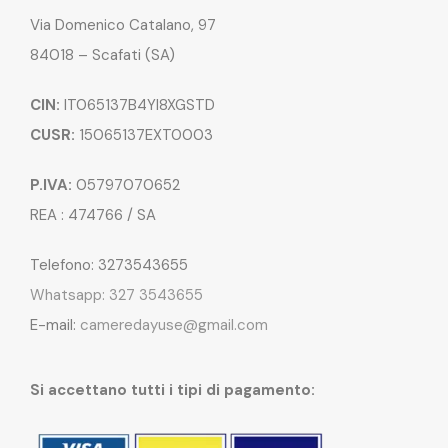
Via Domenico Catalano, 97
84018 – Scafati (SA)
CIN:
IT065137B4YI8XGSTD
CUSR:
15065137EXT0003
P.IVA:
05797070652
REA : 474766 / SA
Telefono: 3273543655
Whatsapp: 327 3543655
E-mail:
cameredayuse@gmail.com
Si accettano tutti i tipi di pagamento: