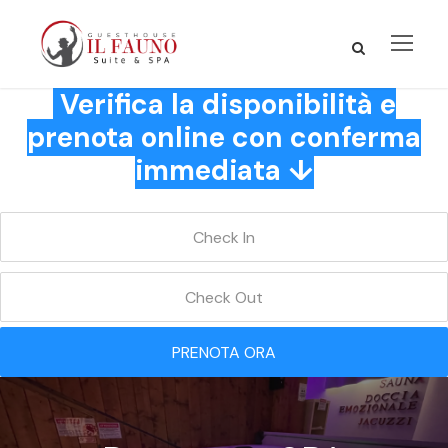
Verifica la disponibilità e
prenota online con conferma
immediata ↓
PRENOTA ORA