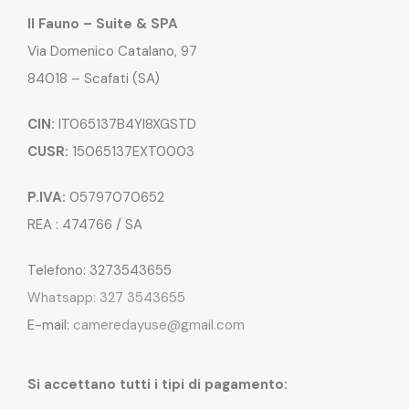
Il Fauno – Suite & SPA
Via Domenico Catalano, 97
84018 – Scafati (SA)
CIN:
IT065137B4YI8XGSTD
CUSR:
15065137EXT0003
P.IVA:
05797070652
REA : 474766 / SA
Telefono: 3273543655
Whatsapp: 327 3543655
E-mail:
cameredayuse@gmail.com
Si accettano tutti i tipi di pagamento: