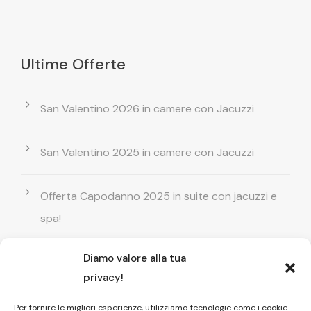
Ultime Offerte
San Valentino 2026 in camere con Jacuzzi
San Valentino 2025 in camere con Jacuzzi
Offerta Capodanno 2025 in suite con jacuzzi e
spa!
Diamo valore alla tua
Offerta Natale in camera con vasca
privacy!
idromassaggio ! Prenota il tuo relax esclusivo
Per fornire le migliori esperienze, utilizziamo tecnologie come i cookie