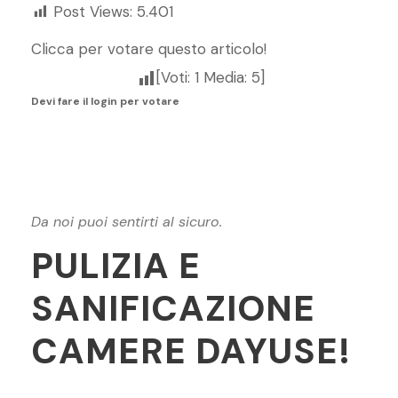
Post Views:
5.401
c
at
ai
e
er
n
e
s
l
gr
e
di
Clicca per votare questo articolo!
b
A
a
st
vi
[Voti:
1
Media:
5
]
o
p
m
di
Devi fare il login per votare
o
p
k
Da noi puoi sentirti al sicuro.
PULIZIA E
SANIFICAZIONE
CAMERE DAYUSE!