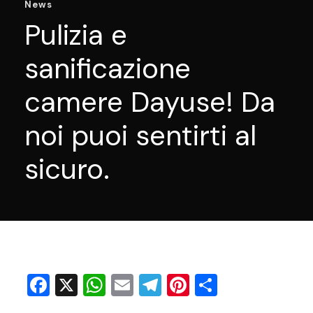
News
Pulizia e
sanificazione
camere Dayuse! Da
noi puoi sentirti al
sicuro.
F
X
W
E
T
Pi
C
a
h
m
el
nt
o