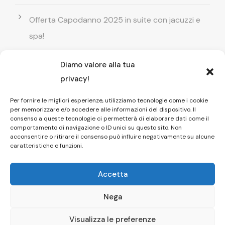
Offerta Capodanno 2025 in suite con jacuzzi e
spa!
Diamo valore alla tua
Offerta Natale in camera con vasca
privacy!
idromassaggio ! Prenota il tuo relax esclusivo
Per fornire le migliori esperienze, utilizziamo tecnologie come i cookie
per memorizzare e/o accedere alle informazioni del dispositivo. Il
Entrata GRATUITA in Piscina esterna! Il tuo relax
consenso a queste tecnologie ci permetterà di elaborare dati come il
comportamento di navigazione o ID unici su questo sito. Non
di coppia
acconsentire o ritirare il consenso può influire negativamente su alcune
caratteristiche e funzioni.
Accetta
Nega
Copyright © 2026 Affittacamere Il Fauno
Pompei Dayuse
Visualizza le preferenze