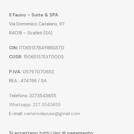
Il Fauno – Suite & SPA
Via Domenico Catalano, 97
84018 – Scafati (SA)
CIN:
IT065137B4YI8XGSTD
CUSR:
15065137EXT0003
P.IVA:
05797070652
REA : 474766 / SA
Telefono: 3273543655
Whatsapp: 327 3543655
E-mail:
cameredayuse@gmail.com
Si accettano tutti i tipi di pagamento: