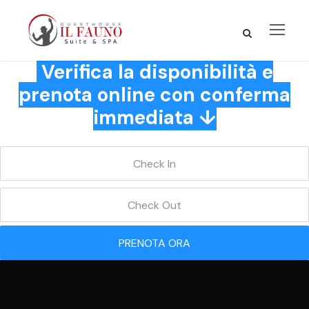
Verifica la disponibilità e
prenota online con conferma
immediata ↓
PRENOTA ORA