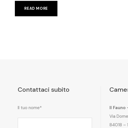
READ MORE
Contattaci subito
Camer
Il tuo nome*
Il Fauno
Via Dome
84018 – 