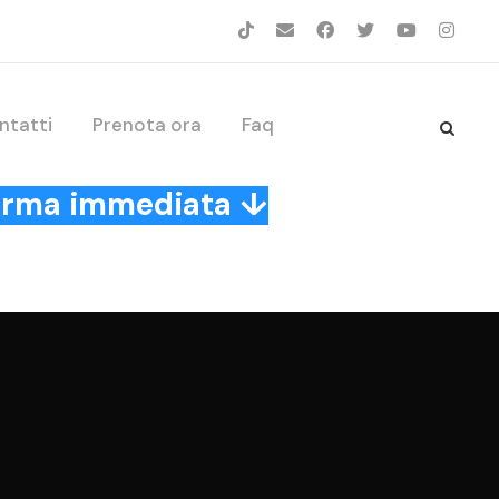
ntatti
Prenota ora
Faq
nferma immediata ↓