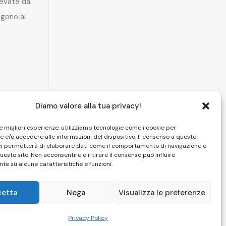
levate da
gono ai
Diamo valore alla tua privacy!
le migliori esperienze, utilizziamo tecnologie come i cookie per
 e/o accedere alle informazioni del dispositivo. Il consenso a queste
ci permetterà di elaborare dati come il comportamento di navigazione o
questo sito. Non acconsentire o ritirare il consenso può influire
te su alcune caratteristiche e funzioni.
cetta
Nega
Visualizza le preferenze
HOME
|
CAMERE
|
SPA
|
PISCINA
|
FOTO
|
CONTATTI
Privacy Policy