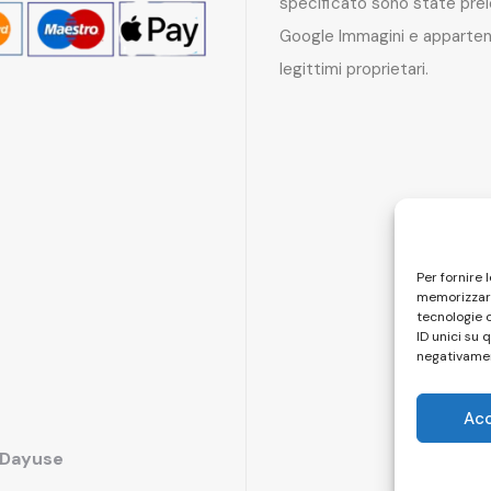
specificato sono state pre
Google Immagini e apparten
legittimi proprietari.
Per fornire 
memorizzare
tecnologie 
ID unici su 
negativamen
Ac
i Dayuse