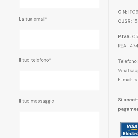
CIN:
IT06
La tua email*
CUSR:
15
P.IVA:
05
REA : 47
Il tuo telefono*
Telefono
Whatsap
E-mail:
c
Si accett
Il tuo messaggio
pagame