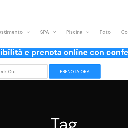
lestimento
SPA
Piscina
Foto
Co
onibilità e prenota online con co
PRENOTA ORA
Tag