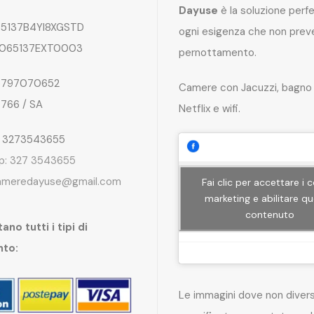
Dayuse
è la soluzione perf
5137B4YI8XGSTD
ogni esigenza che non preve
065137EXT0003
pernottamento.
797070652
Camere con Jacuzzi, bagno 
4766 / SA
Netflix e wifi.
: 3273543655
p: 327 3543655
ameredayuse@gmail.com
Fai clic per accettare i 
marketing e abilitare q
contenuto
ano tutti i tipi di
nto:
Le immagini dove non dive