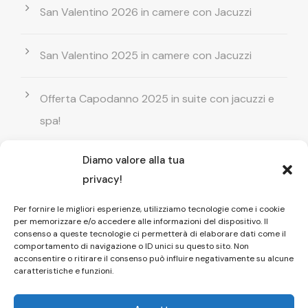
San Valentino 2026 in camere con Jacuzzi
San Valentino 2025 in camere con Jacuzzi
Offerta Capodanno 2025 in suite con jacuzzi e
spa!
Diamo valore alla tua
Offerta Natale in camera con vasca
privacy!
idromassaggio ! Prenota il tuo relax esclusivo
Per fornire le migliori esperienze, utilizziamo tecnologie come i cookie
per memorizzare e/o accedere alle informazioni del dispositivo. Il
Entrata GRATUITA in Piscina esterna! Il tuo relax
consenso a queste tecnologie ci permetterà di elaborare dati come il
comportamento di navigazione o ID unici su questo sito. Non
di coppia
acconsentire o ritirare il consenso può influire negativamente su alcune
caratteristiche e funzioni.