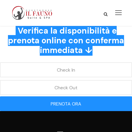
Verifica la disponibilità e
prenota online con conferma
immediata ↓
PRENOTA ORA