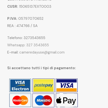
CUSR:
15065137EXT0003
P.IVA:
05797070652
REA : 474766 / SA
Telefono: 3273543655
Whatsapp: 327 3543655
E-mail:
cameredayuse@gmail.com
Si accettano tutti i tipi di pagamento: