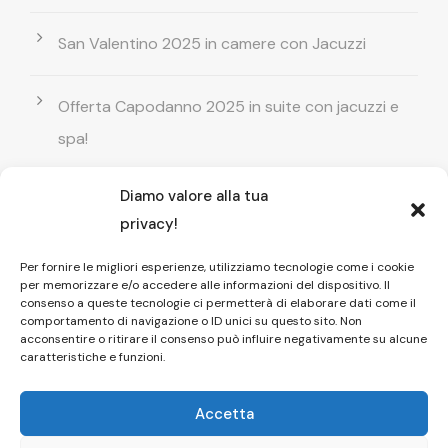
San Valentino 2025 in camere con Jacuzzi
Offerta Capodanno 2025 in suite con jacuzzi e
spa!
Diamo valore alla tua
Offerta Natale in camera con vasca
privacy!
idromassaggio ! Prenota il tuo relax esclusivo
Per fornire le migliori esperienze, utilizziamo tecnologie come i cookie
per memorizzare e/o accedere alle informazioni del dispositivo. Il
Entrata GRATUITA in Piscina esterna! Il tuo relax
consenso a queste tecnologie ci permetterà di elaborare dati come il
comportamento di navigazione o ID unici su questo sito. Non
di coppia
acconsentire o ritirare il consenso può influire negativamente su alcune
caratteristiche e funzioni.
Accetta