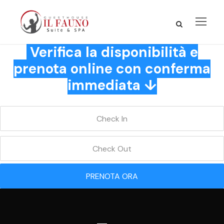
Verifica la disponibilità e
prenota online con conferma
immediata ↓
PRENOTA ORA