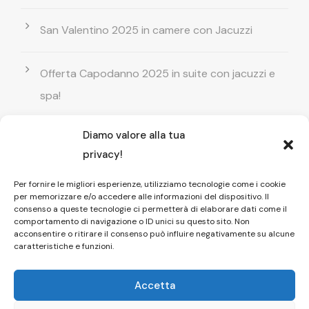
San Valentino 2025 in camere con Jacuzzi
Offerta Capodanno 2025 in suite con jacuzzi e
spa!
Diamo valore alla tua
Offerta Natale in camera con vasca
privacy!
idromassaggio ! Prenota il tuo relax esclusivo
Per fornire le migliori esperienze, utilizziamo tecnologie come i cookie
per memorizzare e/o accedere alle informazioni del dispositivo. Il
Entrata GRATUITA in Piscina esterna! Il tuo relax
consenso a queste tecnologie ci permetterà di elaborare dati come il
comportamento di navigazione o ID unici su questo sito. Non
di coppia
acconsentire o ritirare il consenso può influire negativamente su alcune
caratteristiche e funzioni.
Accetta