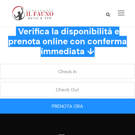
Verifica la disponibilità e
prenota online con conferma
immediata ↓
PRENOTA ORA