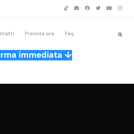
ntatti
Prenota ora
Faq
nferma immediata ↓