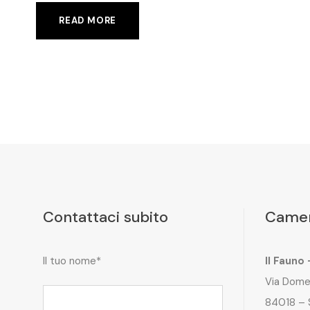
READ MORE
Contattaci subito
Camer
Il tuo nome*
Il Fauno
Via Dome
84018 – 