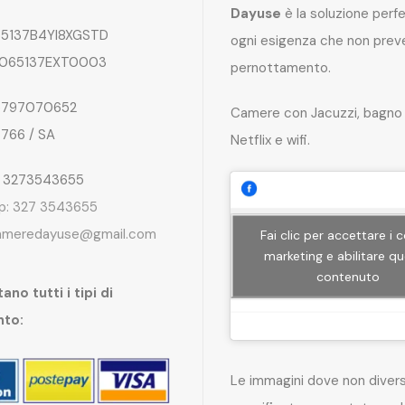
Dayuse
è la soluzione perf
5137B4YI8XGSTD
ogni esigenza che non preve
065137EXT0003
pernottamento.
797070652
Camere con Jacuzzi, bagno 
4766 / SA
Netflix e wifi.
: 3273543655
p: 327 3543655
ameredayuse@gmail.com
Fai clic per accettare i 
marketing e abilitare q
contenuto
ano tutti i tipi di
nto:
Le immagini dove non dive