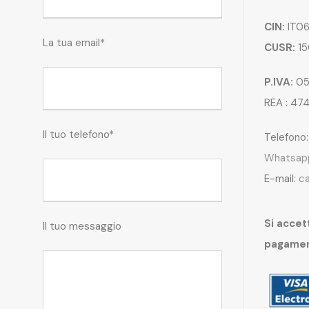
CIN:
IT06
La tua email*
CUSR:
15
P.IVA:
05
REA : 47
Il tuo telefono*
Telefono
Whatsap
E-mail:
c
Si accett
Il tuo messaggio
pagame