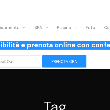
lestimento
SPA
Piscina
Foto
Co
onibilità e prenota online con co
PRENOTA ORA
Tag