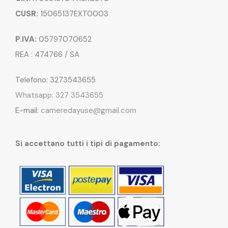
CUSR:
15065137EXT0003
P.IVA:
05797070652
REA : 474766 / SA
Telefono: 3273543655
Whatsapp: 327 3543655
E-mail:
cameredayuse@gmail.com
Si accettano tutti i tipi di pagamento: