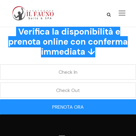
Verifica la disponibilità e
prenota online con conferma
immediata ↓
PRENOTA ORA