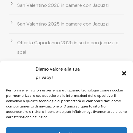
San Valentino 2026 in camere con Jacuzzi
San Valentino 2025 in camere con Jacuzzi
Offerta Capodanno 2025 in suite con jacuzzi e
spa!
Diamo valore alla tua
Offerta Natale in camera con vasca
privacy!
idromassaggio ! Prenota il tuo relax esclusivo
Per fornire le migliori esperienze, utilizziamo tecnologie come i cookie
per memorizzare e/o accedere alle informazioni del dispositivo. Il
Entrata GRATUITA in Piscina esterna! Il tuo relax
consenso a queste tecnologie ci permetterà di elaborare dati come il
comportamento di navigazione o ID unici su questo sito. Non
di coppia
acconsentire o ritirare il consenso può influire negativamente su alcune
caratteristiche e funzioni.