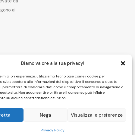
levate da
gono ai
Diamo valore alla tua privacy!
le migliori esperienze, utilizziamo tecnologie come i cookie per
 e/o accedere alle informazioni del dispositivo. Il consenso a queste
ci permetterà di elaborare dati come il comportamento di navigazione o
questo sito. Non acconsentire o ritirare il consenso può influire
te su alcune caratteristiche e funzioni.
cetta
Nega
Visualizza le preferenze
HOME
|
CAMERE
|
SPA
|
PISCINA
|
FOTO
|
CONTATTI
Privacy Policy