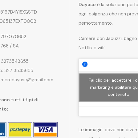
Dayuse
è la soluzione perf
5137B4YI8XGSTD
ogni esigenza che non preve
065137EXT0003
pernottamento.
797070652
Camere con Jacuzzi, bagno 
4766 / SA
Netflix e wifi.
: 3273543655
p: 327 3543655
ameredayuse@gmail.com
Fai clic per accettare i 
marketing e abilitare q
contenuto
ano tutti i tipi di
nto:
Le immagini dove non dive