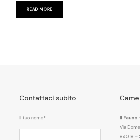
READ MORE
Contattaci subito
Camer
Il tuo nome*
Il Fauno
Via Dome
84018 – 