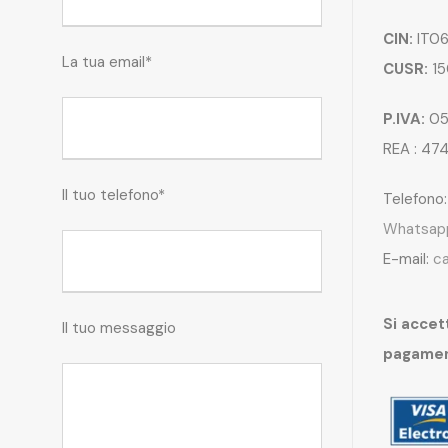
CIN:
IT06
La tua email*
CUSR:
15
P.IVA:
05
REA : 47
Il tuo telefono*
Telefono
Whatsap
E-mail:
c
Si accett
Il tuo messaggio
pagame