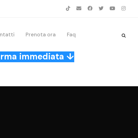
ntatti
Prenota ora
Faq
nferma immediata ↓