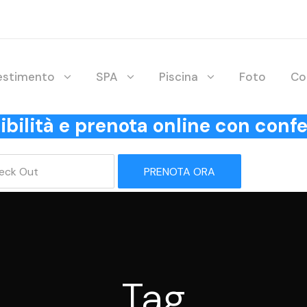
lestimento
SPA
Piscina
Foto
Co
onibilità e prenota online con co
PRENOTA ORA
Tag