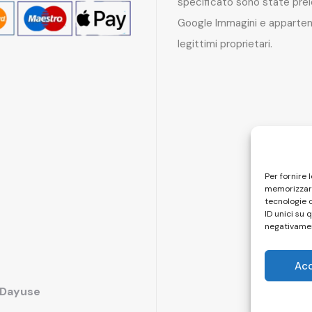
specificato sono state pre
Google Immagini e apparten
legittimi proprietari.
Per fornire 
memorizzare
tecnologie 
ID unici su 
negativamen
Ac
i Dayuse