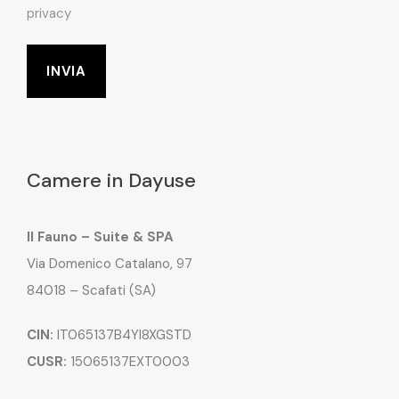
privacy
Camere in Dayuse
Il Fauno – Suite & SPA
Via Domenico Catalano, 97
84018 – Scafati (SA)
CIN:
IT065137B4YI8XGSTD
CUSR:
15065137EXT0003