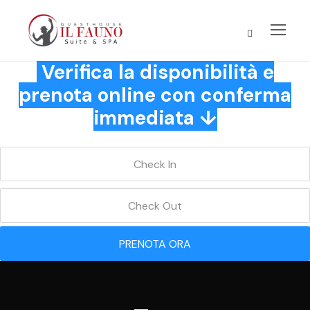
Verifica la disponibilità e
prenota online con conferma
immediata ↓
PRENOTA ORA