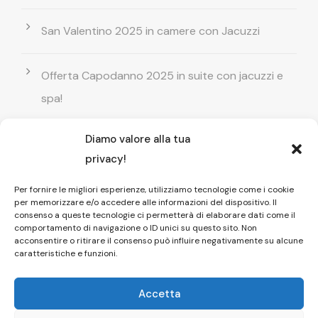
San Valentino 2025 in camere con Jacuzzi
Offerta Capodanno 2025 in suite con jacuzzi e
spa!
Diamo valore alla tua
Offerta Natale in camera con vasca
privacy!
idromassaggio ! Prenota il tuo relax esclusivo
Per fornire le migliori esperienze, utilizziamo tecnologie come i cookie
per memorizzare e/o accedere alle informazioni del dispositivo. Il
Entrata GRATUITA in Piscina esterna! Il tuo relax
consenso a queste tecnologie ci permetterà di elaborare dati come il
comportamento di navigazione o ID unici su questo sito. Non
di coppia
acconsentire o ritirare il consenso può influire negativamente su alcune
caratteristiche e funzioni.
Accetta