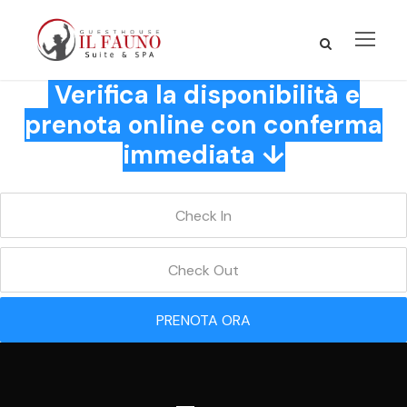
Verifica la disponibilità e
prenota online con conferma
immediata ↓
PRENOTA ORA