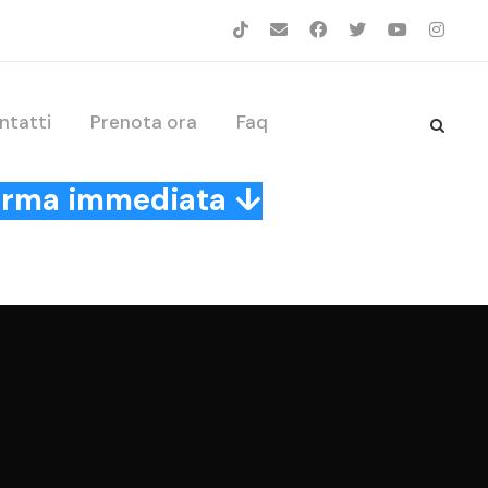
ntatti
Prenota ora
Faq
nferma immediata ↓