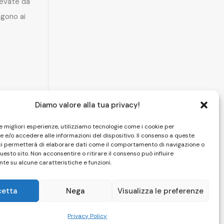
levate da
gono ai
Diamo valore alla tua privacy!
le migliori esperienze, utilizziamo tecnologie come i cookie per
 e/o accedere alle informazioni del dispositivo. Il consenso a queste
ci permetterà di elaborare dati come il comportamento di navigazione o
questo sito. Non acconsentire o ritirare il consenso può influire
te su alcune caratteristiche e funzioni.
cetta
Nega
Visualizza le preferenze
HOME
|
CAMERE
|
SPA
|
PISCINA
|
FOTO
|
CONTATTI
Privacy Policy