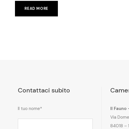
READ MORE
Contattaci subito
Camer
Il tuo nome*
Il Fauno
Via Dome
84018 – 