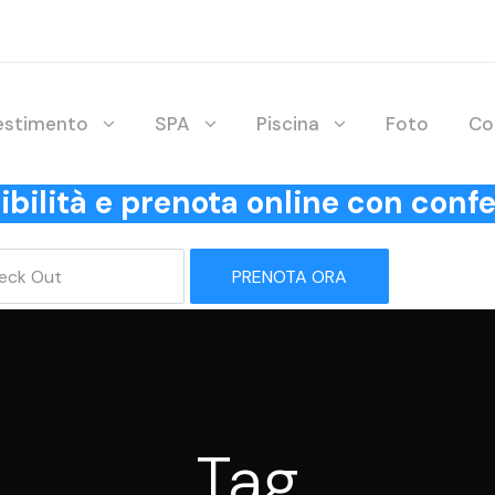
lestimento
SPA
Piscina
Foto
Co
onibilità e prenota online con co
PRENOTA ORA
Tag