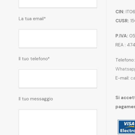
CIN:
IT06
La tua email*
CUSR:
15
P.IVA:
05
REA : 47
Il tuo telefono*
Telefono
Whatsap
E-mail:
c
Si accett
Il tuo messaggio
pagame