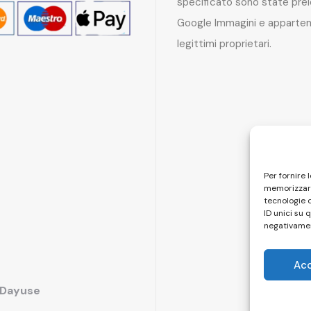
specificato sono state pre
Google Immagini e apparten
legittimi proprietari.
Per fornire 
memorizzare
tecnologie 
ID unici su 
negativamen
Ac
i Dayuse