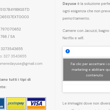
Dayuse
è la soluzione perf
5137B4YI8XGSTD
ogni esigenza che non preve
065137EXT0003
pernottamento.
797070652
Camere con Jacuzzi, bagno 
4766 / SA
Netflix e wifi.
: 3273543655
p: 327 3543655
ameredayuse@gmail.com
Fai clic per accettare i 
marketing e abilitare q
contenuto
ano tutti i tipi di
nto:
Le immagini dove non dive