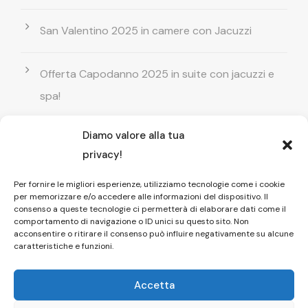
San Valentino 2025 in camere con Jacuzzi
Offerta Capodanno 2025 in suite con jacuzzi e
spa!
Diamo valore alla tua
Offerta Natale in camera con vasca
privacy!
idromassaggio ! Prenota il tuo relax esclusivo
Per fornire le migliori esperienze, utilizziamo tecnologie come i cookie
per memorizzare e/o accedere alle informazioni del dispositivo. Il
Entrata GRATUITA in Piscina esterna! Il tuo relax
consenso a queste tecnologie ci permetterà di elaborare dati come il
comportamento di navigazione o ID unici su questo sito. Non
di coppia
acconsentire o ritirare il consenso può influire negativamente su alcune
caratteristiche e funzioni.
Accetta