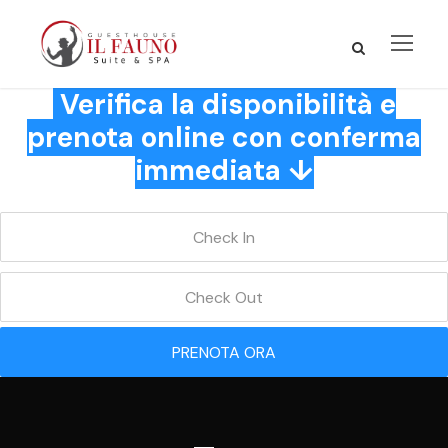
Verifica la disponibilità e
prenota online con conferma
immediata ↓
PRENOTA ORA