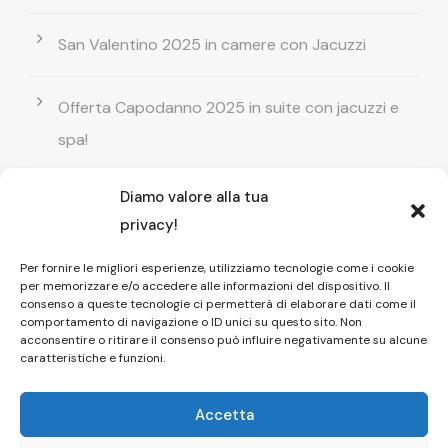
San Valentino 2025 in camere con Jacuzzi
Offerta Capodanno 2025 in suite con jacuzzi e
spa!
Diamo valore alla tua
Offerta Natale in camera con vasca
privacy!
idromassaggio ! Prenota il tuo relax esclusivo
Per fornire le migliori esperienze, utilizziamo tecnologie come i cookie
per memorizzare e/o accedere alle informazioni del dispositivo. Il
Entrata GRATUITA in Piscina esterna! Il tuo relax
consenso a queste tecnologie ci permetterà di elaborare dati come il
comportamento di navigazione o ID unici su questo sito. Non
di coppia
acconsentire o ritirare il consenso può influire negativamente su alcune
caratteristiche e funzioni.
Accetta