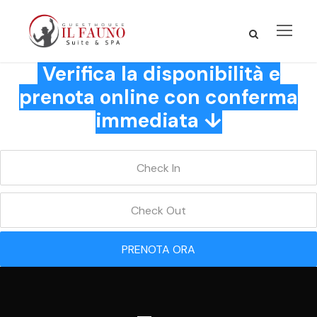
Verifica la disponibilità e
prenota online con conferma
immediata ↓
PRENOTA ORA