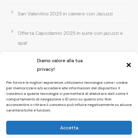
San Valentino 2025 in camere con Jacuzzi
Offerta Capodanno 2025 in suite con jacuzzi e
spa!
Diamo valore alla tua
Offerta Natale in camera con vasca
privacy!
idromassaggio ! Prenota il tuo relax esclusivo
Per fornire le migliori esperienze, utilizziamo tecnologie come i cookie
per memorizzare e/o accedere alle informazioni del dispositivo. Il
Entrata GRATUITA in Piscina esterna! Il tuo relax
consenso a queste tecnologie ci permetterà di elaborare dati come il
comportamento di navigazione o ID unici su questo sito. Non
di coppia
acconsentire o ritirare il consenso può influire negativamente su alcune
caratteristiche e funzioni.
Accetta