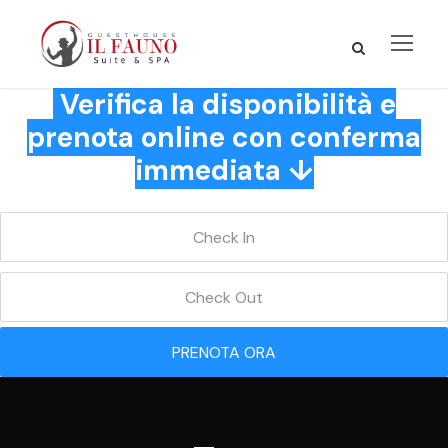
Verifica la disponibilità e
prenota online con conferma
immediata ↓
PRENOTA ORA