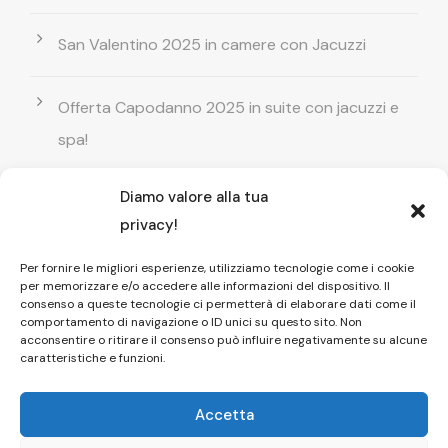
San Valentino 2025 in camere con Jacuzzi
Offerta Capodanno 2025 in suite con jacuzzi e
spa!
Diamo valore alla tua
Offerta Natale in camera con vasca
privacy!
idromassaggio ! Prenota il tuo relax esclusivo
Per fornire le migliori esperienze, utilizziamo tecnologie come i cookie
per memorizzare e/o accedere alle informazioni del dispositivo. Il
Entrata GRATUITA in Piscina esterna! Il tuo relax
consenso a queste tecnologie ci permetterà di elaborare dati come il
comportamento di navigazione o ID unici su questo sito. Non
di coppia
acconsentire o ritirare il consenso può influire negativamente su alcune
caratteristiche e funzioni.
Accetta