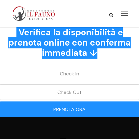
Verifica la disponibilità e
prenota online con conferma
immediata ↓
PRENOTA ORA