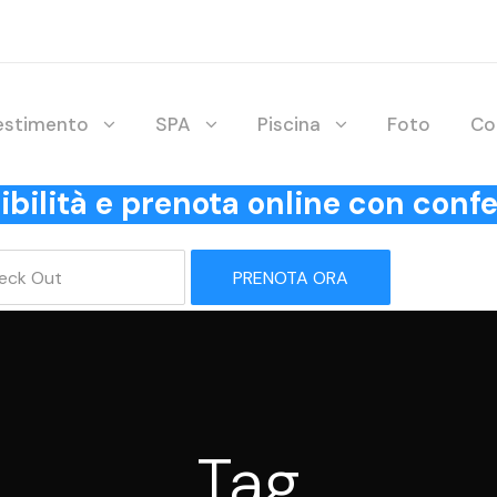
lestimento
SPA
Piscina
Foto
Co
onibilità e prenota online con co
PRENOTA ORA
Tag