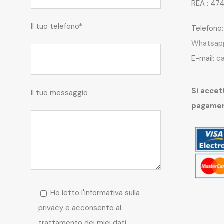
REA : 47
Il tuo telefono*
Telefono
Whatsap
E-mail:
c
Si accett
Il tuo messaggio
pagame
Ho letto l'informativa sulla
privacy e acconsento al
trattamento dei miei dati