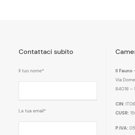
Contattaci subito
Camer
Il tuo nome*
Il Fauno
Via Dome
84018 – 
CIN:
IT06
La tua email*
CUSR:
15
P.IVA:
05