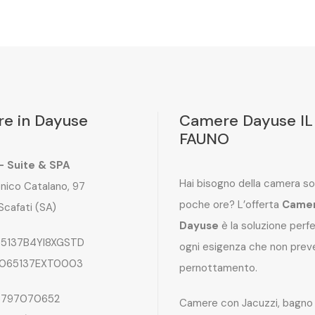
e in Dayuse
Camere Dayuse IL
FAUNO
 – Suite & SPA
Hai bisogno della camera so
nico Catalano, 97
poche ore? L’offerta
Came
Scafati (SA)
Dayuse
è la soluzione perf
5137B4YI8XGSTD
ogni esigenza che non preve
065137EXT0003
pernottamento.
797070652
Camere con Jacuzzi, bagno 