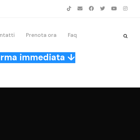
ntatti
Prenota ora
Faq
nferma immediata ↓