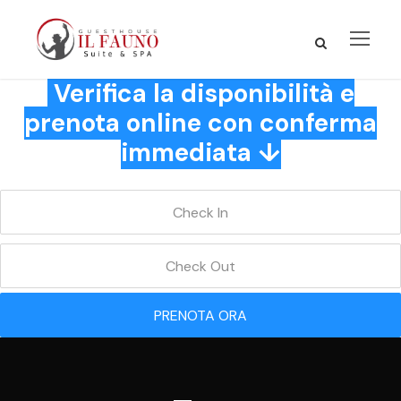
Verifica la disponibilità e
prenota online con conferma
immediata ↓
PRENOTA ORA