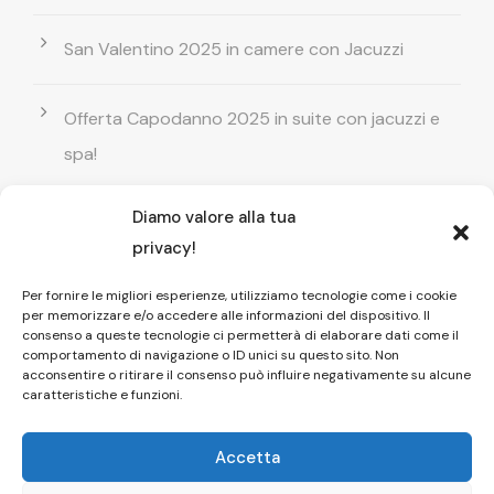
San Valentino 2025 in camere con Jacuzzi
Offerta Capodanno 2025 in suite con jacuzzi e
spa!
Diamo valore alla tua
Offerta Natale in camera con vasca
privacy!
idromassaggio ! Prenota il tuo relax esclusivo
Per fornire le migliori esperienze, utilizziamo tecnologie come i cookie
per memorizzare e/o accedere alle informazioni del dispositivo. Il
Entrata GRATUITA in Piscina esterna! Il tuo relax
consenso a queste tecnologie ci permetterà di elaborare dati come il
comportamento di navigazione o ID unici su questo sito. Non
di coppia
acconsentire o ritirare il consenso può influire negativamente su alcune
caratteristiche e funzioni.
Accetta