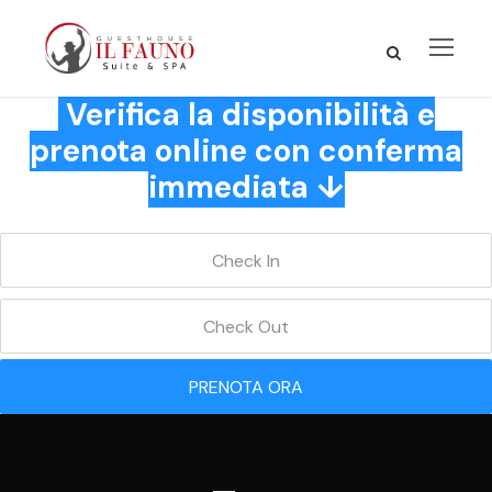
Verifica la disponibilità e
prenota online con conferma
immediata ↓
PRENOTA ORA