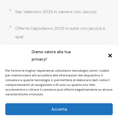
San Valentino 2025 in camere con Jacuzzi
Offerta Capodanno 2025 in suite con jacuzzi e
spa!
Diamo valore alla tua
Offerta Natale in camera con vasca
privacy!
idromassaggio ! Prenota il tuo relax esclusivo
Per fornire le migliori esperienze, utilizziamo tecnologie come i cookie
per memorizzare e/o accedere alle informazioni del dispositivo. Il
Entrata GRATUITA in Piscina esterna! Il tuo relax
consenso a queste tecnologie ci permetterà di elaborare dati come il
comportamento di navigazione o ID unici su questo sito. Non
di coppia
acconsentire o ritirare il consenso può influire negativamente su alcune
caratteristiche e funzioni.
Accetta