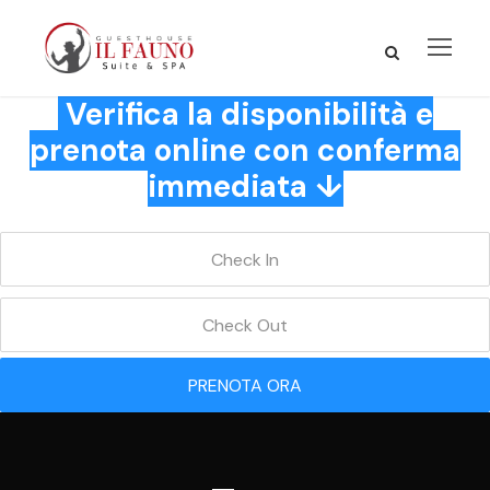
Verifica la disponibilità e
prenota online con conferma
immediata ↓
PRENOTA ORA