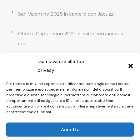
San Valentino 2025 in camere con Jacuzzi
Offerta Capodanno 2025 in suite con jacuzzi e
spa!
Diamo valore alla tua
Offerta Natale in camera con vasca
privacy!
idromassaggio ! Prenota il tuo relax esclusivo
Per fornire le migliori esperienze, utilizziamo tecnologie come i cookie
per memorizzare e/o accedere alle informazioni del dispositivo. Il
Entrata GRATUITA in Piscina esterna! Il tuo relax
consenso a queste tecnologie ci permetterà di elaborare dati come il
comportamento di navigazione o ID unici su questo sito. Non
di coppia
acconsentire o ritirare il consenso può influire negativamente su alcune
caratteristiche e funzioni.
Accetta