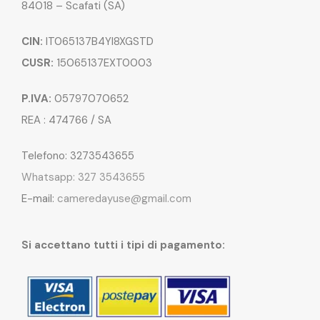
84018 – Scafati (SA)
CIN:
IT065137B4YI8XGSTD
CUSR:
15065137EXT0003
P.IVA:
05797070652
REA : 474766 / SA
Telefono: 3273543655
Whatsapp: 327 3543655
E-mail:
cameredayuse@gmail.com
Si accettano tutti i tipi di pagamento: