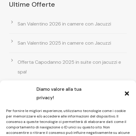
Ultime Offerte
San Valentino 2026 in camere con Jacuzzi
San Valentino 2025 in camere con Jacuzzi
Offerta Capodanno 2025 in suite con jacuzzi e
spa!
Diamo valore alla tua
Offerta Natale in camera con vasca
privacy!
idromassaggio ! Prenota il tuo relax esclusivo
Per fornire le migliori esperienze, utilizziamo tecnologie come i cookie
per memorizzare e/o accedere alle informazioni del dispositivo. Il
Entrata GRATUITA in Piscina esterna! Il tuo relax
consenso a queste tecnologie ci permetterà di elaborare dati come il
comportamento di navigazione o ID unici su questo sito. Non
di coppia
acconsentire o ritirare il consenso può influire negativamente su alcune