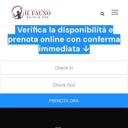
Verifica la disponibilità e
prenota online con conferma
immediata ↓
PRENOTA ORA