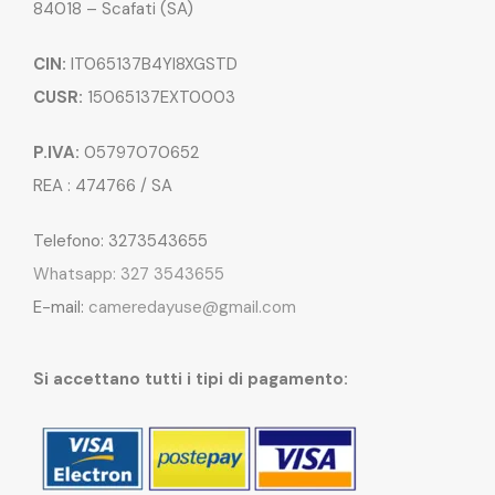
84018 – Scafati (SA)
CIN:
IT065137B4YI8XGSTD
CUSR:
15065137EXT0003
P.IVA:
05797070652
REA : 474766 / SA
Telefono: 3273543655
Whatsapp: 327 3543655
E-mail:
cameredayuse@gmail.com
Si accettano tutti i tipi di pagamento: