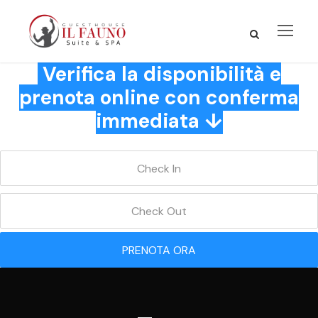
Verifica la disponibilità e
prenota online con conferma
immediata ↓
PRENOTA ORA