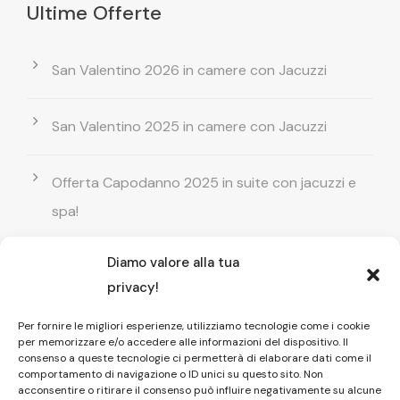
Ultime Offerte
San Valentino 2026 in camere con Jacuzzi
San Valentino 2025 in camere con Jacuzzi
Offerta Capodanno 2025 in suite con jacuzzi e
spa!
Diamo valore alla tua
Offerta Natale in camera con vasca
privacy!
idromassaggio ! Prenota il tuo relax esclusivo
Per fornire le migliori esperienze, utilizziamo tecnologie come i cookie
per memorizzare e/o accedere alle informazioni del dispositivo. Il
Entrata GRATUITA in Piscina esterna! Il tuo relax
consenso a queste tecnologie ci permetterà di elaborare dati come il
comportamento di navigazione o ID unici su questo sito. Non
di coppia
acconsentire o ritirare il consenso può influire negativamente su alcune