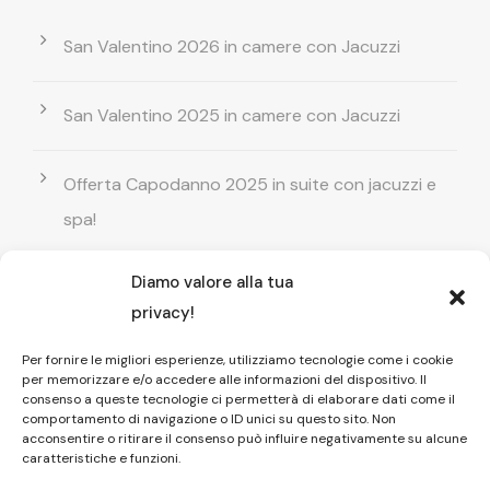
San Valentino 2026 in camere con Jacuzzi
San Valentino 2025 in camere con Jacuzzi
Offerta Capodanno 2025 in suite con jacuzzi e
spa!
Diamo valore alla tua
Offerta Natale in camera con vasca
privacy!
idromassaggio ! Prenota il tuo relax esclusivo
Per fornire le migliori esperienze, utilizziamo tecnologie come i cookie
per memorizzare e/o accedere alle informazioni del dispositivo. Il
Entrata GRATUITA in Piscina esterna! Il tuo relax
consenso a queste tecnologie ci permetterà di elaborare dati come il
comportamento di navigazione o ID unici su questo sito. Non
di coppia
acconsentire o ritirare il consenso può influire negativamente su alcune
caratteristiche e funzioni.