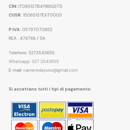
CIN:
IT065137B4YI8XGSTD
CUSR:
15065137EXT0003
P.IVA:
05797070652
REA : 474766 / SA
Telefono: 3273543655
Whatsapp: 327 3543655
E-mail:
cameredayuse@gmail.com
Si accettano tutti i tipi di pagamento: