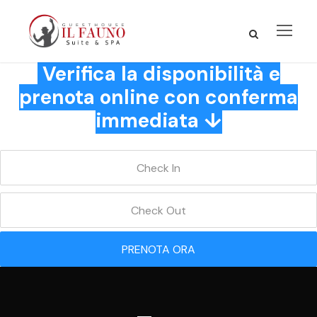
Verifica la disponibilità e
prenota online con conferma
immediata ↓
PRENOTA ORA