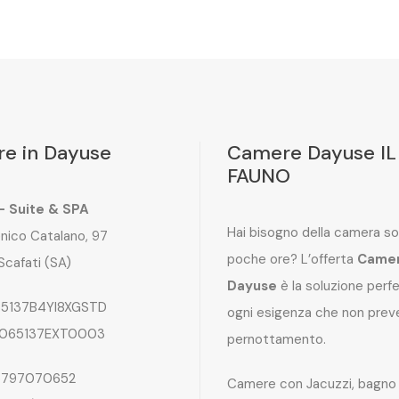
e in Dayuse
Camere Dayuse IL
FAUNO
 – Suite & SPA
Hai bisogno della camera so
nico Catalano, 97
poche ore? L’offerta
Came
Scafati (SA)
Dayuse
è la soluzione perf
5137B4YI8XGSTD
ogni esigenza che non preve
065137EXT0003
pernottamento.
797070652
Camere con Jacuzzi, bagno 