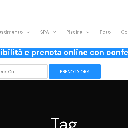
lestimento
SPA
Piscina
Foto
Co
onibilità e prenota online con co
PRENOTA ORA
Tag