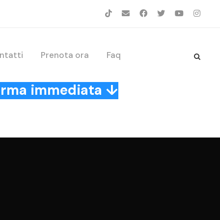
ntatti
Prenota ora
Faq
nferma immediata ↓