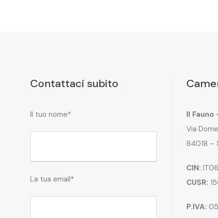
Contattaci subito
Camer
Il tuo nome*
Il Fauno
Via Dome
84018 – 
CIN:
IT06
La tua email*
CUSR:
15
P.IVA:
05