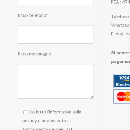
REA : 47
Il tuo telefono*
Telefono
Whatsap
E-mail:
c
Si accett
Il tuo messaggio
pagame
Ho letto l'informativa sulla
privacy e acconsento al
trattamento dei miei dati