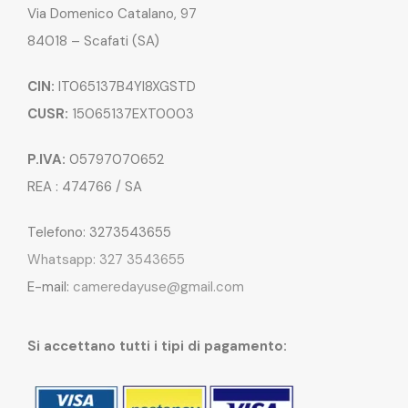
Via Domenico Catalano, 97
84018 – Scafati (SA)
CIN:
IT065137B4YI8XGSTD
CUSR:
15065137EXT0003
P.IVA:
05797070652
REA : 474766 / SA
Telefono: 3273543655
Whatsapp: 327 3543655
E-mail:
cameredayuse@gmail.com
Si accettano tutti i tipi di pagamento: