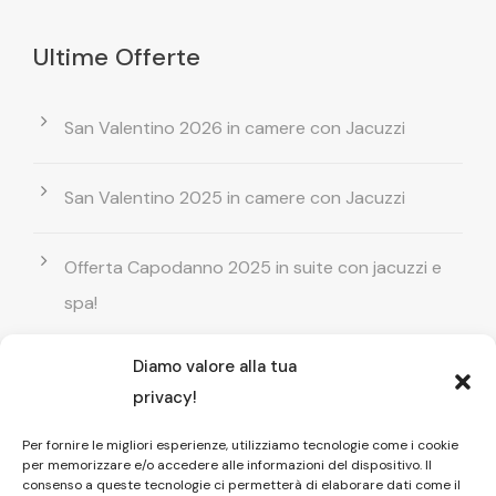
Ultime Offerte
San Valentino 2026 in camere con Jacuzzi
San Valentino 2025 in camere con Jacuzzi
Offerta Capodanno 2025 in suite con jacuzzi e
spa!
Diamo valore alla tua
Offerta Natale in camera con vasca
privacy!
idromassaggio ! Prenota il tuo relax esclusivo
Per fornire le migliori esperienze, utilizziamo tecnologie come i cookie
per memorizzare e/o accedere alle informazioni del dispositivo. Il
Entrata GRATUITA in Piscina esterna! Il tuo relax
consenso a queste tecnologie ci permetterà di elaborare dati come il