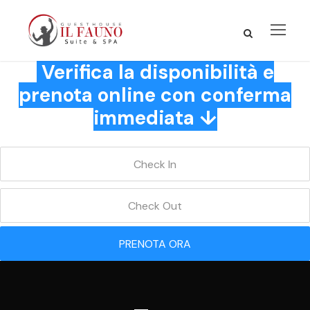
Verifica la disponibilità e
prenota online con conferma
immediata ↓
PRENOTA ORA