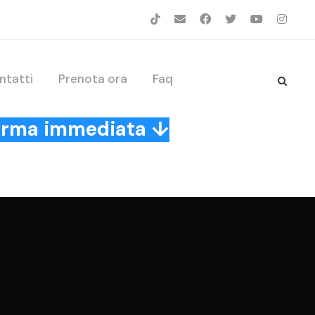
ntatti
Prenota ora
Faq
nferma immediata ↓