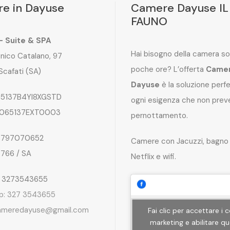
e in Dayuse
Camere Dayuse IL
FAUNO
 – Suite & SPA
Hai bisogno della camera so
nico Catalano, 97
poche ore? L’offerta
Came
Scafati (SA)
Dayuse
è la soluzione perf
5137B4YI8XGSTD
ogni esigenza che non preve
065137EXT0003
pernottamento.
797070652
Camere con Jacuzzi, bagno 
4766 / SA
Netflix e wifi.
: 3273543655
p: 327 3543655
ameredayuse@gmail.com
Fai clic per accettare i 
marketing e abilitare q