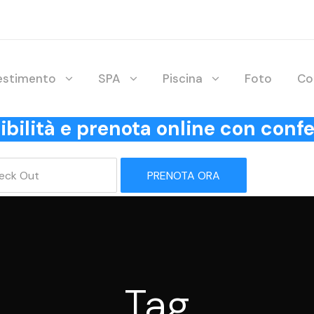
lestimento
SPA
Piscina
Foto
Co
onibilità e prenota online con co
PRENOTA ORA
Tag