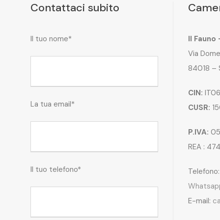
Contattaci subito
Camer
Il tuo nome*
Il Fauno
Via Dome
84018 – 
CIN:
IT06
La tua email*
CUSR:
15
P.IVA:
05
REA : 47
Il tuo telefono*
Telefono
Whatsap
E-mail:
c