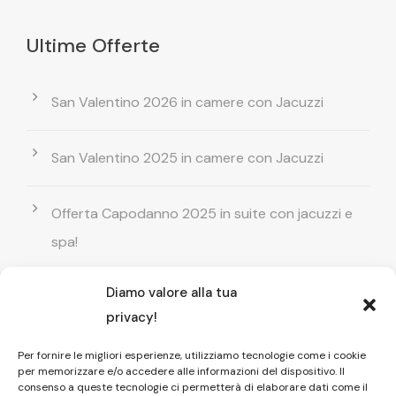
Ultime Offerte
San Valentino 2026 in camere con Jacuzzi
San Valentino 2025 in camere con Jacuzzi
Offerta Capodanno 2025 in suite con jacuzzi e
spa!
Diamo valore alla tua
Offerta Natale in camera con vasca
privacy!
idromassaggio ! Prenota il tuo relax esclusivo
Per fornire le migliori esperienze, utilizziamo tecnologie come i cookie
per memorizzare e/o accedere alle informazioni del dispositivo. Il
Entrata GRATUITA in Piscina esterna! Il tuo relax
consenso a queste tecnologie ci permetterà di elaborare dati come il