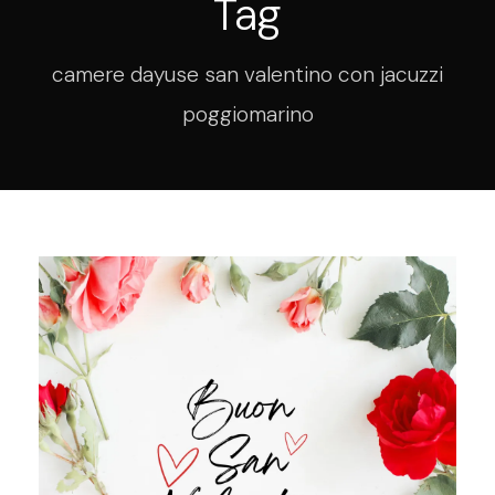
Tag
camere dayuse san valentino con jacuzzi
poggiomarino