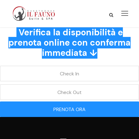
Verifica la disponibilità e
prenota online con conferma
immediata ↓
PRENOTA ORA