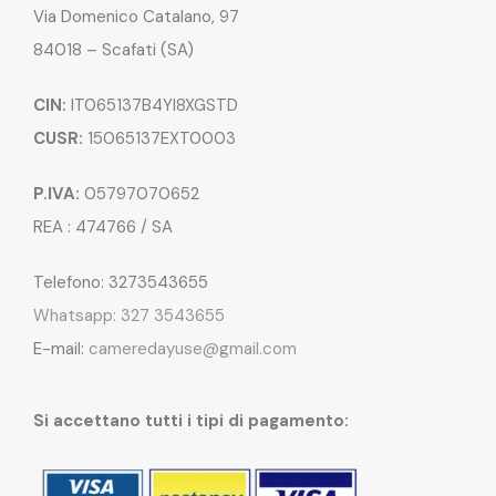
Via Domenico Catalano, 97
84018 – Scafati (SA)
CIN:
IT065137B4YI8XGSTD
CUSR:
15065137EXT0003
P.IVA:
05797070652
REA : 474766 / SA
Telefono: 3273543655
Whatsapp: 327 3543655
E-mail:
cameredayuse@gmail.com
Si accettano tutti i tipi di pagamento: