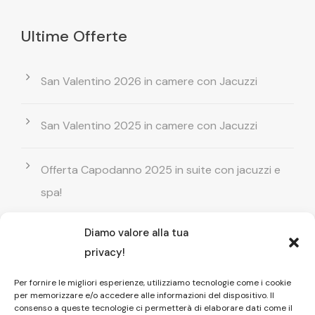
Ultime Offerte
San Valentino 2026 in camere con Jacuzzi
San Valentino 2025 in camere con Jacuzzi
Offerta Capodanno 2025 in suite con jacuzzi e
spa!
Diamo valore alla tua
Offerta Natale in camera con vasca
privacy!
idromassaggio ! Prenota il tuo relax esclusivo
Per fornire le migliori esperienze, utilizziamo tecnologie come i cookie
per memorizzare e/o accedere alle informazioni del dispositivo. Il
Entrata GRATUITA in Piscina esterna! Il tuo relax
consenso a queste tecnologie ci permetterà di elaborare dati come il