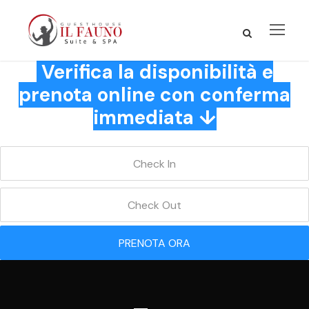
Verifica la disponibilità e
prenota online con conferma
immediata ↓
PRENOTA ORA