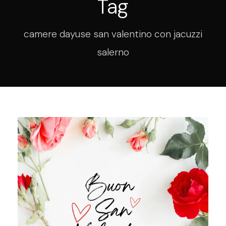
Tag
camere dayuse san valentino con jacuzzi
salerno