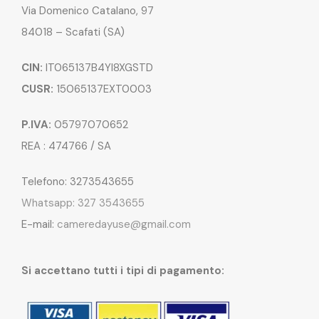
Via Domenico Catalano, 97
84018 – Scafati (SA)
CIN:
IT065137B4YI8XGSTD
CUSR:
15065137EXT0003
P.IVA:
05797070652
REA : 474766 / SA
Telefono: 3273543655
Whatsapp: 327 3543655
E-mail:
cameredayuse@gmail.com
Si accettano tutti i tipi di pagamento: