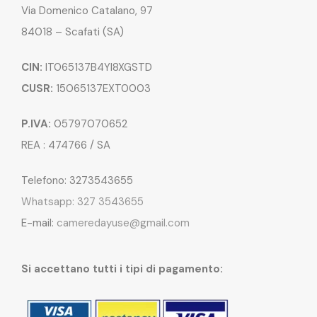
Via Domenico Catalano, 97
84018 – Scafati (SA)
CIN:
IT065137B4YI8XGSTD
CUSR:
15065137EXT0003
P.IVA:
05797070652
REA : 474766 / SA
Telefono: 3273543655
Whatsapp: 327 3543655
E-mail:
cameredayuse@gmail.com
Si accettano tutti i tipi di pagamento: