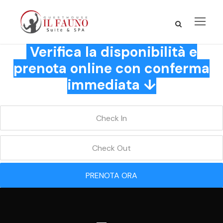
Verifica la disponibilità e
prenota online con conferma
immediata ↓
PRENOTA ORA