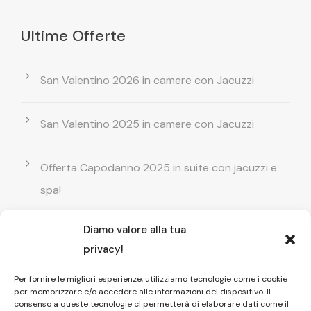
Ultime Offerte
San Valentino 2026 in camere con Jacuzzi
San Valentino 2025 in camere con Jacuzzi
Offerta Capodanno 2025 in suite con jacuzzi e
spa!
Diamo valore alla tua
Offerta Natale in camera con vasca
privacy!
idromassaggio ! Prenota il tuo relax esclusivo
Per fornire le migliori esperienze, utilizziamo tecnologie come i cookie
per memorizzare e/o accedere alle informazioni del dispositivo. Il
Entrata GRATUITA in Piscina esterna! Il tuo relax
consenso a queste tecnologie ci permetterà di elaborare dati come il