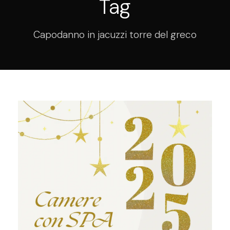
Tag
Capodanno in jacuzzi torre del greco