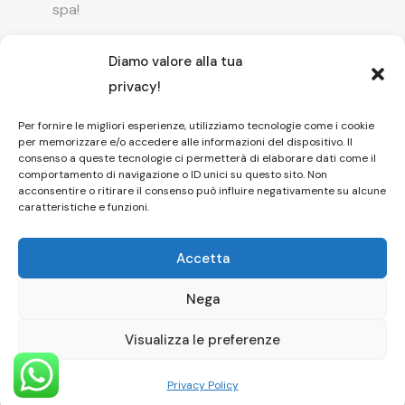
spa!
Diamo valore alla tua
Offerta Natale in camera con vasca
privacy!
idromassaggio ! Prenota il tuo relax esclusivo
Per fornire le migliori esperienze, utilizziamo tecnologie come i cookie
per memorizzare e/o accedere alle informazioni del dispositivo. Il
Entrata GRATUITA in Piscina esterna! Il tuo relax
consenso a queste tecnologie ci permetterà di elaborare dati come il
comportamento di navigazione o ID unici su questo sito. Non
di coppia
acconsentire o ritirare il consenso può influire negativamente su alcune
caratteristiche e funzioni.
Accetta
Nega
Copyright © 2026 Affittacamere Il Fauno
Pompei Dayuse
Visualizza le preferenze
HOME
|
CAMERE
|
SPA
|
PISCINA
|
FOTO
|
CONTATTI
Privacy Policy