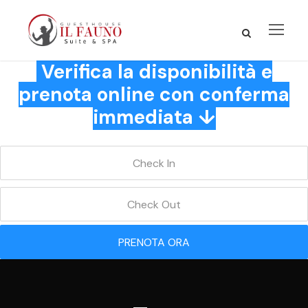
Verifica la disponibilità e
prenota online con conferma
immediata ↓
PRENOTA ORA