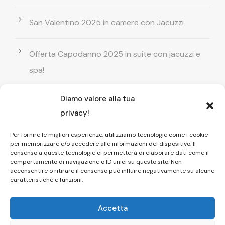
San Valentino 2025 in camere con Jacuzzi
Offerta Capodanno 2025 in suite con jacuzzi e
spa!
Diamo valore alla tua
Offerta Natale in camera con vasca
privacy!
idromassaggio ! Prenota il tuo relax esclusivo
Per fornire le migliori esperienze, utilizziamo tecnologie come i cookie
per memorizzare e/o accedere alle informazioni del dispositivo. Il
Entrata GRATUITA in Piscina esterna! Il tuo relax
consenso a queste tecnologie ci permetterà di elaborare dati come il
comportamento di navigazione o ID unici su questo sito. Non
di coppia
acconsentire o ritirare il consenso può influire negativamente su alcune
caratteristiche e funzioni.
Accetta