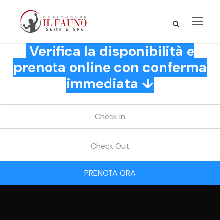
Verifica la disponibilità e
prenota online con conferma
immediata ↓
PRENOTA ORA