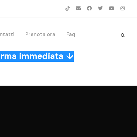
ntatti
Prenota ora
Faq
nferma immediata ↓