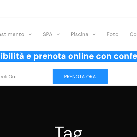
lestimento
SPA
Piscina
Foto
Co
onibilità e prenota online con co
PRENOTA ORA
Tag