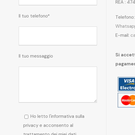
REA : 47
Il tuo telefono*
Telefono
Whatsap
E-mail:
c
Si accett
Il tuo messaggio
pagame
Ho letto l'informativa sulla
privacy e acconsento al
trattamento dei miei dati