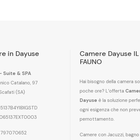
e in Dayuse
Camere Dayuse IL
FAUNO
 – Suite & SPA
Hai bisogno della camera so
nico Catalano, 97
poche ore? L’offerta
Came
Scafati (SA)
Dayuse
è la soluzione perf
5137B4YI8XGSTD
ogni esigenza che non preve
065137EXT0003
pernottamento.
797070652
Camere con Jacuzzi, bagno 