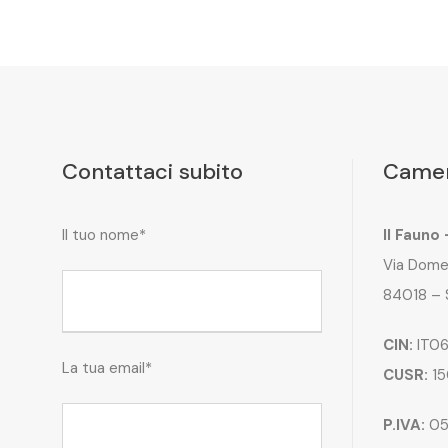
Contattaci subito
Camer
Il tuo nome*
Il Fauno
Via Dome
84018 – 
CIN:
IT06
La tua email*
CUSR:
15
P.IVA:
05