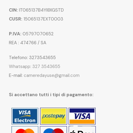
CIN:
IT065137B4YI8XGSTD
CUSR:
15065137EXT0003
P.IVA:
05797070652
REA : 474766 / SA
Telefono: 3273543655
Whatsapp: 327 3543655
E-mail:
cameredayuse@gmail.com
Si accettano tutti i tipi di pagamento: