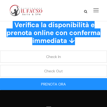
Verifica la disponibilità e
prenota online con conferma
immediata ↓
PRENOTA ORA