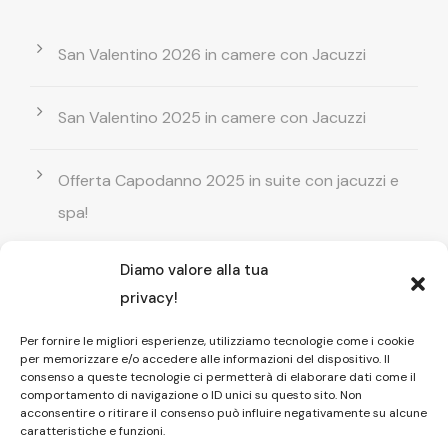
San Valentino 2026 in camere con Jacuzzi
San Valentino 2025 in camere con Jacuzzi
Offerta Capodanno 2025 in suite con jacuzzi e
spa!
Diamo valore alla tua
Offerta Natale in camera con vasca
privacy!
idromassaggio ! Prenota il tuo relax esclusivo
Per fornire le migliori esperienze, utilizziamo tecnologie come i cookie
per memorizzare e/o accedere alle informazioni del dispositivo. Il
Entrata GRATUITA in Piscina esterna! Il tuo relax
consenso a queste tecnologie ci permetterà di elaborare dati come il
comportamento di navigazione o ID unici su questo sito. Non
di coppia
acconsentire o ritirare il consenso può influire negativamente su alcune
caratteristiche e funzioni.