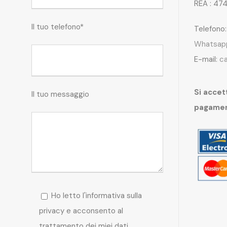
REA : 47
Il tuo telefono*
Telefono
Whatsap
E-mail:
c
Si accett
Il tuo messaggio
pagame
Ho letto l'informativa sulla
privacy e acconsento al
trattamento dei miei dati