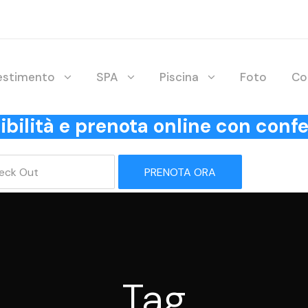
lestimento
SPA
Piscina
Foto
Co
onibilità e prenota online con co
PRENOTA ORA
Tag