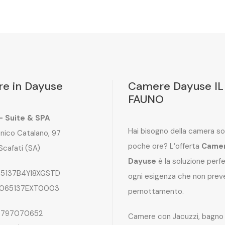
e in Dayuse
Camere Dayuse IL
FAUNO
 – Suite & SPA
Hai bisogno della camera so
nico Catalano, 97
poche ore? L’offerta
Came
Scafati (SA)
Dayuse
è la soluzione perf
5137B4YI8XGSTD
ogni esigenza che non preve
065137EXT0003
pernottamento.
797070652
Camere con Jacuzzi, bagno 