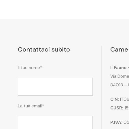
Contattaci subito
Camer
Il tuo nome*
Il Fauno
Via Dome
84018 – 
CIN:
IT06
La tua email*
CUSR:
15
P.IVA:
05