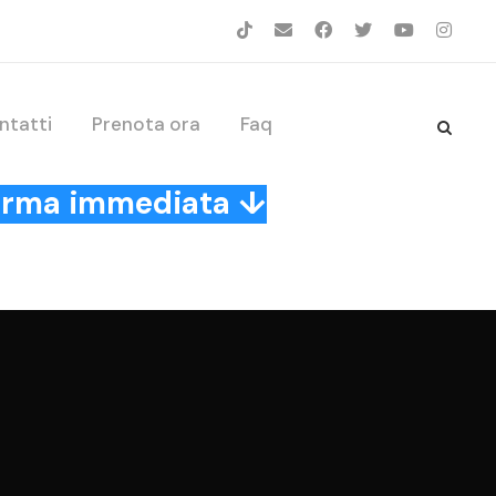
ntatti
Prenota ora
Faq
nferma immediata ↓