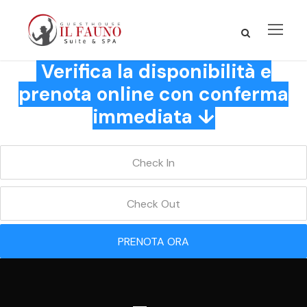
Verifica la disponibilità e
prenota online con conferma
immediata ↓
PRENOTA ORA