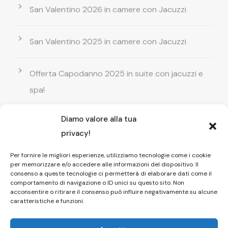
San Valentino 2026 in camere con Jacuzzi
San Valentino 2025 in camere con Jacuzzi
Offerta Capodanno 2025 in suite con jacuzzi e
spa!
Diamo valore alla tua
Offerta Natale in camera con vasca
privacy!
idromassaggio ! Prenota il tuo relax esclusivo
Per fornire le migliori esperienze, utilizziamo tecnologie come i cookie
per memorizzare e/o accedere alle informazioni del dispositivo. Il
Entrata GRATUITA in Piscina esterna! Il tuo relax
consenso a queste tecnologie ci permetterà di elaborare dati come il
comportamento di navigazione o ID unici su questo sito. Non
di coppia
acconsentire o ritirare il consenso può influire negativamente su alcune
caratteristiche e funzioni.