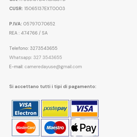
CUSR:
15065137EXT0003
P.IVA:
05797070652
REA : 474766 / SA
Telefono: 3273543655
Whatsapp: 327 3543655
E-mail:
cameredayuse@gmail.com
Si accettano tutti i tipi di pagamento: