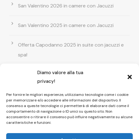
San Valentino 2026 in camere con Jacuzzi
San Valentino 2025 in camere con Jacuzzi
Offerta Capodanno 2025 in suite con jacuzzi e
spa!
Diamo valore alla tua
Offerta Natale in camera con vasca
privacy!
idromassaggio ! Prenota il tuo relax esclusivo
Per fornire le migliori esperienze, utilizziamo tecnologie come i cookie
per memorizzare e/o accedere alle informazioni del dispositivo. Il
Entrata GRATUITA in Piscina esterna! Il tuo relax
consenso a queste tecnologie ci permetterà di elaborare dati come il
comportamento di navigazione o ID unici su questo sito. Non
di coppia
acconsentire o ritirare il consenso può influire negativamente su alcune
caratteristiche e funzioni.