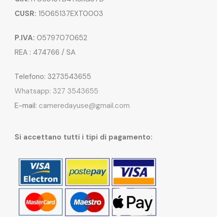
CUSR:
15065137EXT0003
P.IVA:
05797070652
REA : 474766 / SA
Telefono: 3273543655
Whatsapp: 327 3543655
E-mail:
cameredayuse@gmail.com
Si accettano tutti i tipi di pagamento: