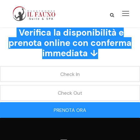
Verifica la disponibilità e
prenota online con conferma
immediata ↓
PRENOTA ORA