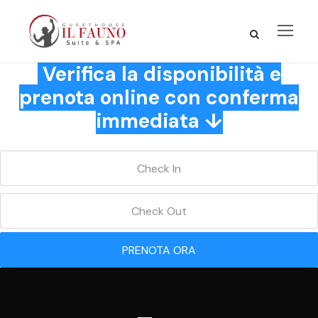
Verifica la disponibilità e
prenota online con conferma
immediata ↓
PRENOTA ORA