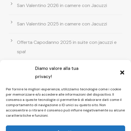
San Valentino 2026 in camere con Jacuzzi
San Valentino 2025 in camere con Jacuzzi
Offerta Capodanno 2025 in suite con jacuzzi e
spa!
Diamo valore alla tua
Offerta Natale in camera con vasca
privacy!
idromassaggio ! Prenota il tuo relax esclusivo
Per fornire le migliori esperienze, utilizziamo tecnologie come i cookie
per memorizzare e/o accedere alle informazioni del dispositivo. Il
Entrata GRATUITA in Piscina esterna! Il tuo relax
consenso a queste tecnologie ci permetterà di elaborare dati come il
comportamento di navigazione o ID unici su questo sito. Non
di coppia
acconsentire o ritirare il consenso può influire negativamente su alcune
caratteristiche e funzioni.