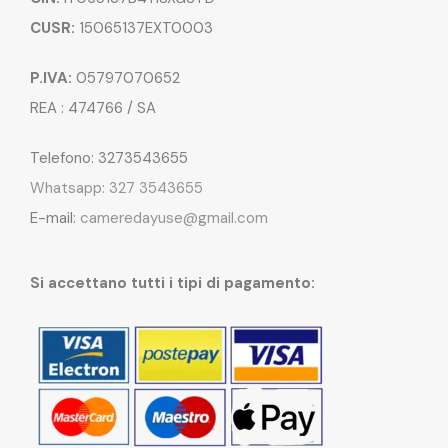
CUSR:
15065137EXT0003
P.IVA:
05797070652
REA : 474766 / SA
Telefono: 3273543655
Whatsapp: 327 3543655
E-mail:
cameredayuse@gmail.com
Si accettano tutti i tipi di pagamento: