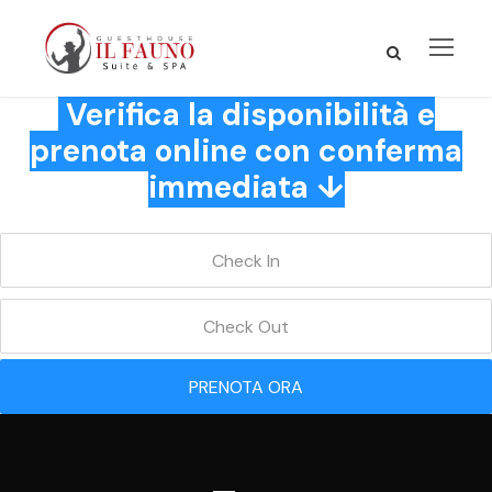
Verifica la disponibilità e
prenota online con conferma
immediata ↓
PRENOTA ORA