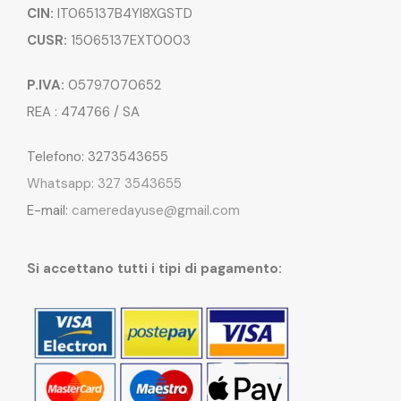
CIN:
IT065137B4YI8XGSTD
CUSR:
15065137EXT0003
P.IVA:
05797070652
REA : 474766 / SA
Telefono: 3273543655
Whatsapp: 327 3543655
E-mail:
cameredayuse@gmail.com
Si accettano tutti i tipi di pagamento: