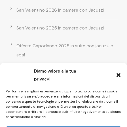
San Valentino 2026 in camere con Jacuzzi
San Valentino 2025 in camere con Jacuzzi
Offerta Capodanno 2025 in suite con jacuzzi e
spa!
Diamo valore alla tua
Offerta Natale in camera con vasca
privacy!
idromassaggio ! Prenota il tuo relax esclusivo
Per fornire le migliori esperienze, utilizziamo tecnologie come i cookie
per memorizzare e/o accedere alle informazioni del dispositivo. Il
Entrata GRATUITA in Piscina esterna! Il tuo relax
consenso a queste tecnologie ci permetterà di elaborare dati come il
comportamento di navigazione o ID unici su questo sito. Non
di coppia
acconsentire o ritirare il consenso può influire negativamente su alcune
caratteristiche e funzioni.