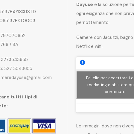
Dayuse
è la soluzione perf
5137B4YI8XGSTD
ogni esigenza che non preve
065137EXT0003
pernottamento.
797070652
Camere con Jacuzzi, bagno 
4766 / SA
Netflix e wifi.
: 3273543655
p: 327 3543655
ameredayuse@gmail.com
Fai clic per accettare i 
marketing e abilitare q
contenuto
ano tutti i tipi di
nto:
Le immagini dove non dive