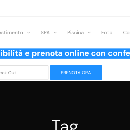
lestimento
SPA
Piscina
Foto
Co
onibilità e prenota online con co
PRENOTA ORA
Tag