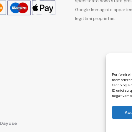
specificato sono state pre
Google Immagini e apparten
legittimi proprietari.
Per fornire 
memorizzare
tecnologie 
ID unici su 
negativamen
Ac
i Dayuse