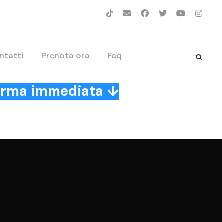
ntatti
Prenota ora
Faq
nferma immediata ↓