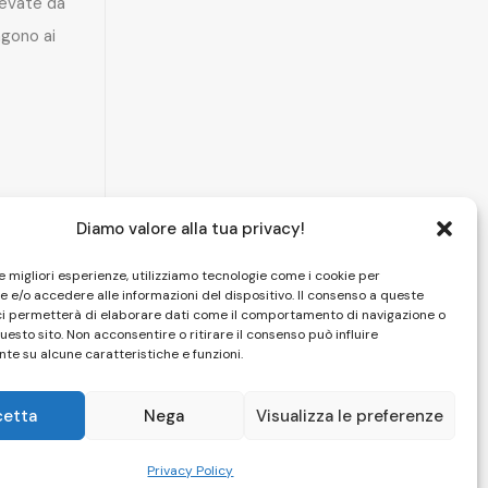
levate da
gono ai
Diamo valore alla tua privacy!
le migliori esperienze, utilizziamo tecnologie come i cookie per
 e/o accedere alle informazioni del dispositivo. Il consenso a queste
ci permetterà di elaborare dati come il comportamento di navigazione o
questo sito. Non acconsentire o ritirare il consenso può influire
te su alcune caratteristiche e funzioni.
cetta
Nega
Visualizza le preferenze
HOME
|
CAMERE
|
SPA
|
PISCINA
|
FOTO
|
CONTATTI
Privacy Policy