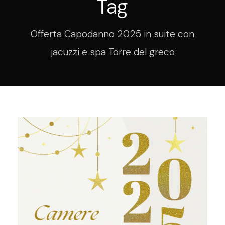
Tag
Offerta Capodanno 2025 in suite con
jacuzzi e spa Torre del greco