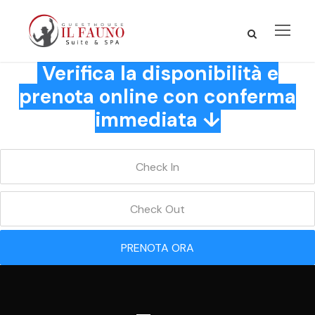
Verifica la disponibilità e
prenota online con conferma
immediata ↓
PRENOTA ORA