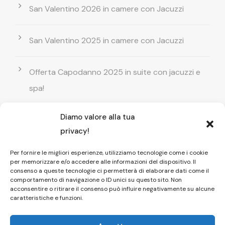
San Valentino 2026 in camere con Jacuzzi
San Valentino 2025 in camere con Jacuzzi
Offerta Capodanno 2025 in suite con jacuzzi e
spa!
Diamo valore alla tua
Offerta Natale in camera con vasca
privacy!
idromassaggio ! Prenota il tuo relax esclusivo
Per fornire le migliori esperienze, utilizziamo tecnologie come i cookie
per memorizzare e/o accedere alle informazioni del dispositivo. Il
Entrata GRATUITA in Piscina esterna! Il tuo relax
consenso a queste tecnologie ci permetterà di elaborare dati come il
comportamento di navigazione o ID unici su questo sito. Non
di coppia
acconsentire o ritirare il consenso può influire negativamente su alcune
caratteristiche e funzioni.