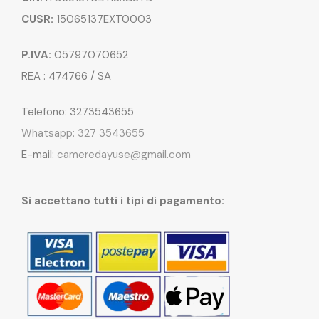
CUSR:
15065137EXT0003
P.IVA:
05797070652
REA : 474766 / SA
Telefono: 3273543655
Whatsapp: 327 3543655
E-mail:
cameredayuse@gmail.com
Si accettano tutti i tipi di pagamento: