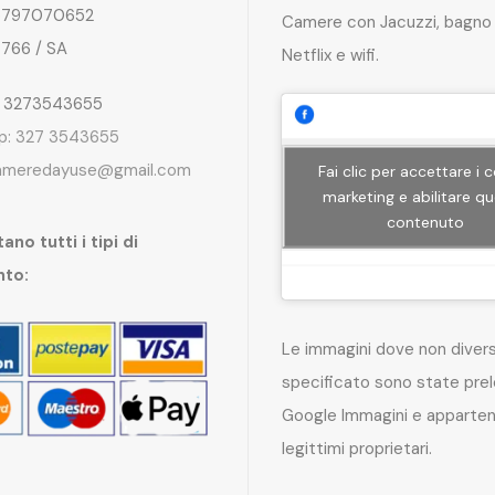
797070652
Camere con Jacuzzi, bagno 
4766 / SA
Netflix e wifi.
: 3273543655
p: 327 3543655
ameredayuse@gmail.com
Fai clic per accettare i 
marketing e abilitare q
contenuto
ano tutti i tipi di
nto:
Le immagini dove non dive
specificato sono state pre
Google Immagini e apparten
legittimi proprietari.