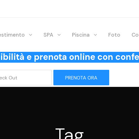
lestimento
SPA
Piscina
Foto
Co
onibilità e prenota online con co
PRENOTA ORA
Tag