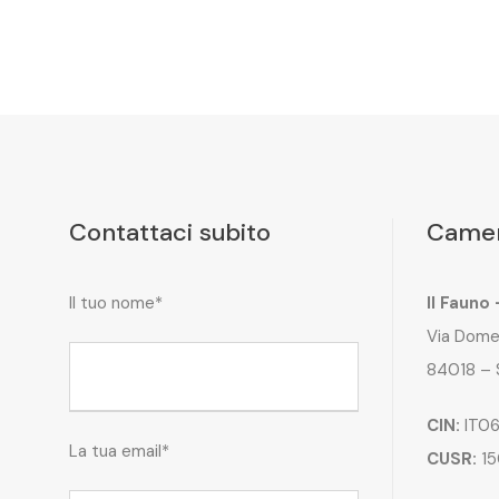
Contattaci subito
Camer
Il tuo nome*
Il Fauno
Via Dome
84018 – 
CIN:
IT06
La tua email*
CUSR:
15