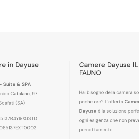
e in Dayuse
Camere Dayuse IL
FAUNO
 – Suite & SPA
Hai bisogno della camera so
nico Catalano, 97
poche ore? L’offerta
Came
Scafati (SA)
Dayuse
è la soluzione perf
5137B4YI8XGSTD
ogni esigenza che non preve
065137EXT0003
pernottamento.