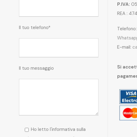
P.IVA:
05
REA : 47
Il tuo telefono*
Telefono
Whatsap
E-mail:
c
Si accett
Il tuo messaggio
pagame
Ho letto l'informativa sulla