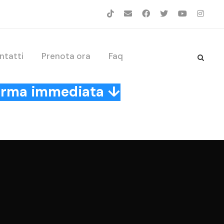
ntatti
Prenota ora
Faq
nferma immediata ↓