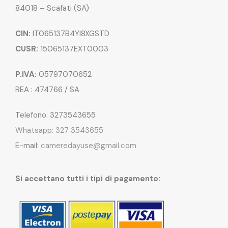
84018 – Scafati (SA)
CIN:
IT065137B4YI8XGSTD
CUSR:
15065137EXT0003
P.IVA:
05797070652
REA : 474766 / SA
Telefono: 3273543655
Whatsapp: 327 3543655
E-mail:
cameredayuse@gmail.com
Si accettano tutti i tipi di pagamento: