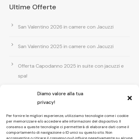
Ultime Offerte
San Valentino 2026 in camere con Jacuzzi
San Valentino 2025 in camere con Jacuzzi
Offerta Capodanno 2025 in suite con jacuzzi e
spa!
Diamo valore alla tua
Offerta Natale in camera con vasca
privacy!
idromassaggio ! Prenota il tuo relax esclusivo
Per fornire le migliori esperienze, utilizziamo tecnologie come i cookie
per memorizzare e/o accedere alle informazioni del dispositivo. Il
Entrata GRATUITA in Piscina esterna! Il tuo relax
consenso a queste tecnologie ci permetterà di elaborare dati come il
comportamento di navigazione o ID unici su questo sito. Non
di coppia
acconsentire o ritirare il consenso può influire negativamente su alcune