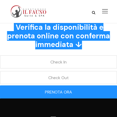
Verifica la disponibilità e
prenota online con conferma
immediata ↓
PRENOTA ORA