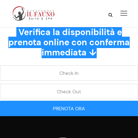
Verifica la disponibilità e
prenota online con conferma
immediata ↓
PRENOTA ORA