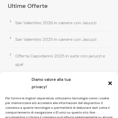
Ultime Offerte
San Valentino 2026 in camere con Jacuzzi
San Valentino 2025 in camere con Jacuzzi
Offerta Capodanno 2025 in suite con jacuzzi e
spa!
Diamo valore alla tua
Offerta Natale in camera con vasca
privacy!
idromassaggio ! Prenota il tuo relax esclusivo
Per fornire le migliori esperienze, utilizziamo tecnologie come i cookie
per memorizzare e/o accedere alle informazioni del dispositivo. Il
Entrata GRATUITA in Piscina esterna! Il tuo relax
consenso a queste tecnologie ci permetterà di elaborare dati come il
comportamento di navigazione o ID unici su questo sito. Non
di coppia
acconsentire o ritirare il consenso può influire negativamente su alcune