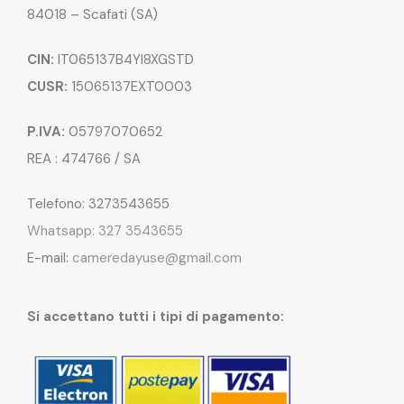
84018 – Scafati (SA)
CIN:
IT065137B4YI8XGSTD
CUSR:
15065137EXT0003
P.IVA:
05797070652
REA : 474766 / SA
Telefono: 3273543655
Whatsapp: 327 3543655
E-mail:
cameredayuse@gmail.com
Si accettano tutti i tipi di pagamento: