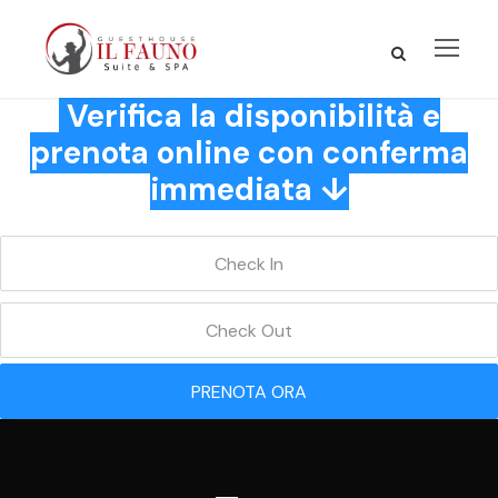
Verifica la disponibilità e
prenota online con conferma
immediata ↓
PRENOTA ORA