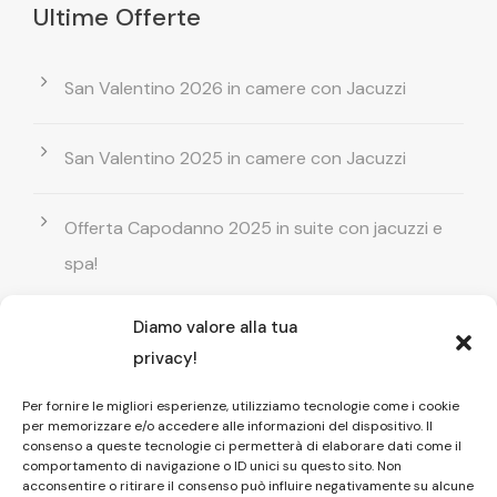
Ultime Offerte
San Valentino 2026 in camere con Jacuzzi
San Valentino 2025 in camere con Jacuzzi
Offerta Capodanno 2025 in suite con jacuzzi e
spa!
Diamo valore alla tua
Offerta Natale in camera con vasca
privacy!
idromassaggio ! Prenota il tuo relax esclusivo
Per fornire le migliori esperienze, utilizziamo tecnologie come i cookie
per memorizzare e/o accedere alle informazioni del dispositivo. Il
Entrata GRATUITA in Piscina esterna! Il tuo relax
consenso a queste tecnologie ci permetterà di elaborare dati come il
comportamento di navigazione o ID unici su questo sito. Non
di coppia
acconsentire o ritirare il consenso può influire negativamente su alcune