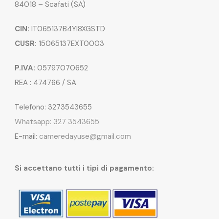
84018 – Scafati (SA)
CIN:
IT065137B4YI8XGSTD
CUSR:
15065137EXT0003
P.IVA:
05797070652
REA : 474766 / SA
Telefono: 3273543655
Whatsapp: 327 3543655
E-mail:
cameredayuse@gmail.com
Si accettano tutti i tipi di pagamento: