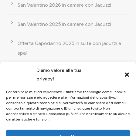
San Valentino 2026 in camere con Jacuzzi
San Valentino 2025 in camere con Jacuzzi
Offerta Capodanno 2025 in suite con jacuzzi e
spa!
Diamo valore alla tua
Offerta Natale in camera con vasca
privacy!
idromassaggio ! Prenota il tuo relax esclusivo
Per fornire le migliori esperienze, utilizziamo tecnologie come i cookie
per memorizzare e/o accedere alle informazioni del dispositivo. Il
Entrata GRATUITA in Piscina esterna! Il tuo relax
consenso a queste tecnologie ci permetterà di elaborare dati come il
comportamento di navigazione o ID unici su questo sito. Non
di coppia
acconsentire o ritirare il consenso può influire negativamente su alcune
caratteristiche e funzioni.