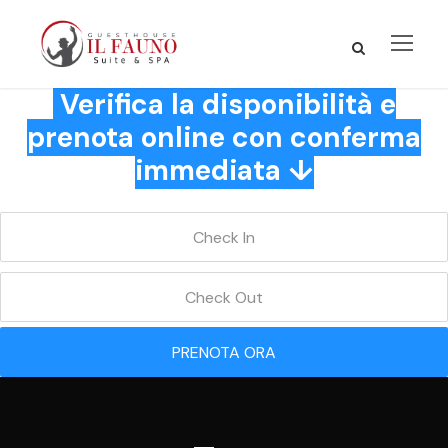
Verifica la disponibilità e
prenota online con conferma
immediata ↓
PRENOTA ORA